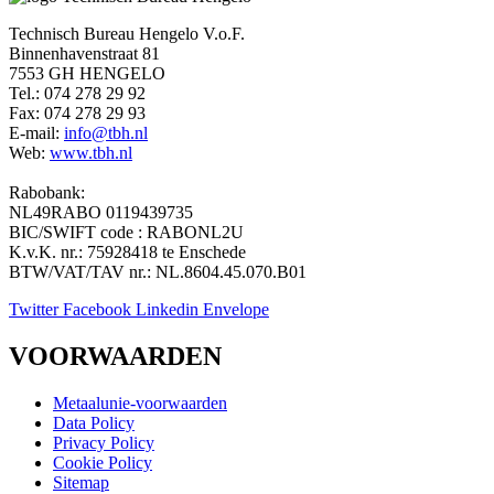
Technisch Bureau Hengelo V.o.F.
Binnenhavenstraat 81
7553 GH HENGELO
Tel.: 074 278 29 92
Fax: 074 278 29 93
E-mail:
info@tbh.nl
Web:
www.tbh.nl
Rabobank:
NL49RABO 0119439735
BIC/SWIFT code : RABONL2U
K.v.K. nr.: 75928418 te Enschede
BTW/VAT/TAV nr.: NL.8604.45.070.B01
Twitter
Facebook
Linkedin
Envelope
VOORWAARDEN
Metaalunie-voorwaarden
Data Policy
Privacy Policy
Cookie Policy
Sitemap