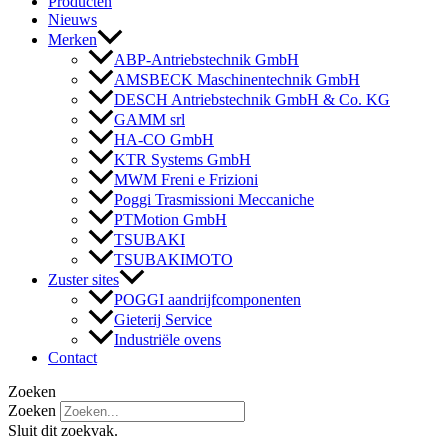
Producten
Nieuws
Merken
ABP-Antriebstechnik GmbH
AMSBECK Maschinentechnik GmbH
DESCH Antriebstechnik GmbH & Co. KG
GAMM srl
HA-CO GmbH
KTR Systems GmbH
MWM Freni e Frizioni
Poggi Trasmissioni Meccaniche
PTMotion GmbH
TSUBAKI
TSUBAKIMOTO
Zuster sites
POGGI aandrijfcomponenten
Gieterij Service
Industriële ovens
Contact
Zoeken
Zoeken
Sluit dit zoekvak.