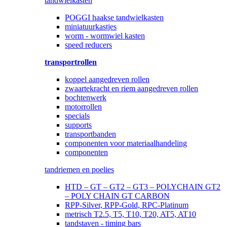
tandwielkasten
POGGI haakse tandwielkasten
miniatuurkastjes
worm - wormwiel kasten
speed reducers
transportrollen
koppel aangedreven rollen
zwaartekracht en riem aangedreven rollen
bochtenwerk
motorrollen
specials
supports
transportbanden
componenten voor materiaalhandeling
componenten
tandriemen en poelies
HTD – GT – GT2 – GT3 – POLYCHAIN GT2
– POLY CHAIN GT CARBON
RPP-Silver, RPP-Gold, RPC-Platinum
metrisch T2.5, T5, T10, T20, AT5, AT10
tandstaven - timing bars