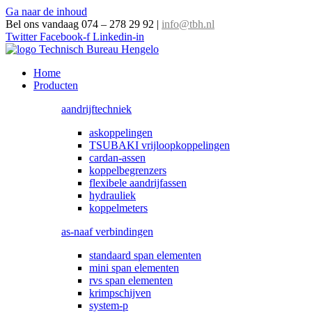
Ga naar de inhoud
Bel ons vandaag 074 – 278 29 92
|
info@tbh.nl
Twitter
Facebook-f
Linkedin-in
Home
Producten
aandrijftechniek
askoppelingen
TSUBAKI vrijloopkoppelingen
cardan-assen
koppelbegrenzers
flexibele aandrijfassen
hydrauliek
koppelmeters
as-naaf verbindingen
standaard span elementen
mini span elementen
rvs span elementen
krimpschijven
system-p