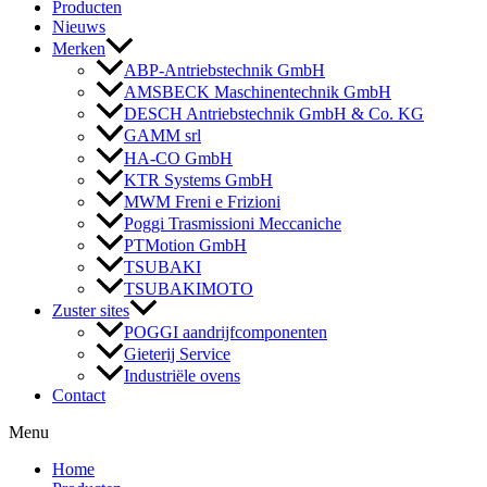
Producten
Nieuws
Merken
ABP-Antriebstechnik GmbH
AMSBECK Maschinentechnik GmbH
DESCH Antriebstechnik GmbH & Co. KG
GAMM srl
HA-CO GmbH
KTR Systems GmbH
MWM Freni e Frizioni
Poggi Trasmissioni Meccaniche
PTMotion GmbH
TSUBAKI
TSUBAKIMOTO
Zuster sites
POGGI aandrijfcomponenten
Gieterij Service
Industriële ovens
Contact
Menu
Home