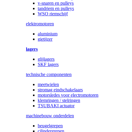
v-snaren en pulleys
tandriem en pulleys
WSO riemschijf
elektromotoren
aluminium
gietijzer
lagers
glijlagers
SKF lagers
technische componenten
meetwielen
stromag eindschakelaars
motorsledes voor electromotoren
klemringen / stelringen
TSUBAKI actuator
machinebouw onderdelen
beugelgrepen
cilindergrepen