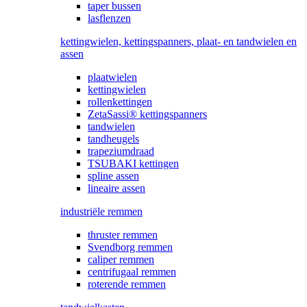
taper bussen
lasflenzen
kettingwielen, kettingspanners, plaat- en tandwielen en
assen
plaatwielen
kettingwielen
rollenkettingen
ZetaSassi® kettingspanners
tandwielen
tandheugels
trapeziumdraad
TSUBAKI kettingen
spline assen
lineaire assen
industriële remmen
thruster remmen
Svendborg remmen
caliper remmen
centrifugaal remmen
roterende remmen