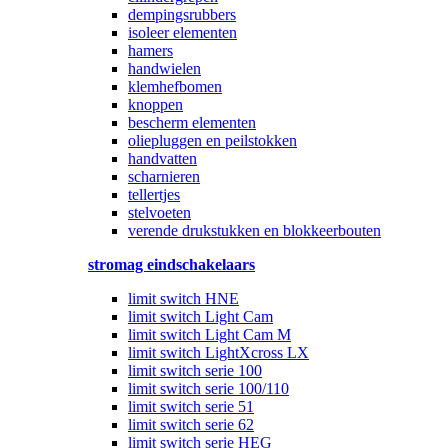
dempingsrubbers
isoleer elementen
hamers
handwielen
klemhefbomen
knoppen
bescherm elementen
oliepluggen en peilstokken
handvatten
scharnieren
tellertjes
stelvoeten
verende drukstukken en blokkeerbouten
stromag eindschakelaars
limit switch HNE
limit switch Light Cam
limit switch Light Cam M
limit switch LightXcross LX
limit switch serie 100
limit switch serie 100/110
limit switch serie 51
limit switch serie 62
limit switch serie HEG