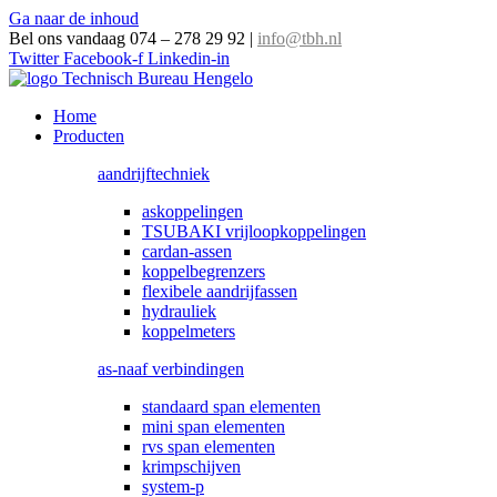
Ga naar de inhoud
Bel ons vandaag 074 – 278 29 92
|
info@tbh.nl
Twitter
Facebook-f
Linkedin-in
Home
Producten
aandrijftechniek
askoppelingen
TSUBAKI vrijloopkoppelingen
cardan-assen
koppelbegrenzers
flexibele aandrijfassen
hydrauliek
koppelmeters
as-naaf verbindingen
standaard span elementen
mini span elementen
rvs span elementen
krimpschijven
system-p