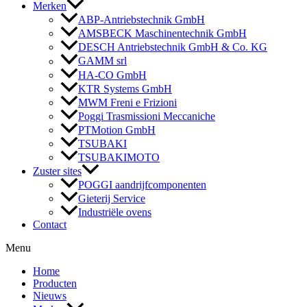
Merken
ABP-Antriebstechnik GmbH
AMSBECK Maschinentechnik GmbH
DESCH Antriebstechnik GmbH & Co. KG
GAMM srl
HA-CO GmbH
KTR Systems GmbH
MWM Freni e Frizioni
Poggi Trasmissioni Meccaniche
PTMotion GmbH
TSUBAKI
TSUBAKIMOTO
Zuster sites
POGGI aandrijfcomponenten
Gieterij Service
Industriële ovens
Contact
Menu
Home
Producten
Nieuws