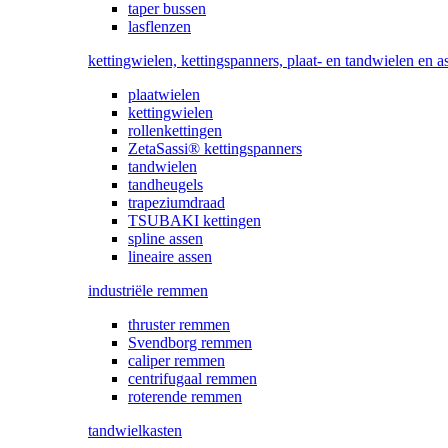
taper bussen
lasflenzen
kettingwielen, kettingspanners, plaat- en tandwielen en a
plaatwielen
kettingwielen
rollenkettingen
ZetaSassi® kettingspanners
tandwielen
tandheugels
trapeziumdraad
TSUBAKI kettingen
spline assen
lineaire assen
industriële remmen
thruster remmen
Svendborg remmen
caliper remmen
centrifugaal remmen
roterende remmen
tandwielkasten