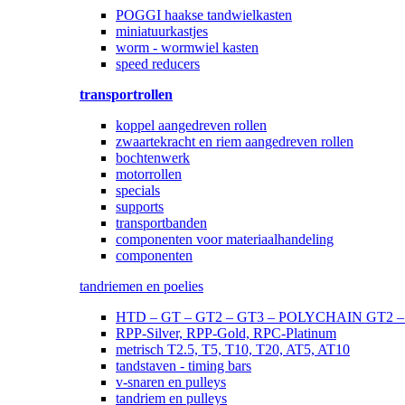
POGGI haakse tandwielkasten
miniatuurkastjes
worm - wormwiel kasten
speed reducers
transportrollen
koppel aangedreven rollen
zwaartekracht en riem aangedreven rollen
bochtenwerk
motorrollen
specials
supports
transportbanden
componenten voor materiaalhandeling
componenten
tandriemen en poelies
HTD – GT – GT2 – GT3 – POLYCHAIN GT2
RPP-Silver, RPP-Gold, RPC-Platinum
metrisch T2.5, T5, T10, T20, AT5, AT10
tandstaven - timing bars
v-snaren en pulleys
tandriem en pulleys