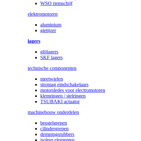
WSO riemschijf
elektromotoren
aluminium
gietijzer
lagers
glijlagers
SKF lagers
technische componenten
meetwielen
stromag eindschakelaars
motorsledes voor electromotoren
klemringen / stelringen
TSUBAKI actuator
machinebouw onderdelen
beugelgrepen
cilindergrepen
dempingsrubbers
isoleer elementen