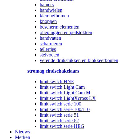
hamers
handwielen
klemhefbomen
knoppen
bescherm elementen
oliepluggen en peilstokken
handvatten
scharnieren
tellertjes
stelvoeten
verende drukstukken en blokkeerbouten
stromag eindschakelaars
limit switch HNE
limit switch Light Cam
limit switch Light Cam M
limit switch LightXcross LX
limit switch serie 100
limit switch serie 100/110
limit switch serie 51
limit switch serie 62
limit switch serie HEG
Nieuws
Merken