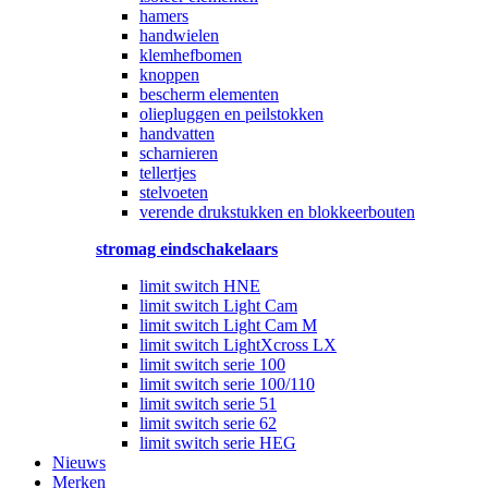
hamers
handwielen
klemhefbomen
knoppen
bescherm elementen
oliepluggen en peilstokken
handvatten
scharnieren
tellertjes
stelvoeten
verende drukstukken en blokkeerbouten
stromag eindschakelaars
limit switch HNE
limit switch Light Cam
limit switch Light Cam M
limit switch LightXcross LX
limit switch serie 100
limit switch serie 100/110
limit switch serie 51
limit switch serie 62
limit switch serie HEG
Nieuws
Merken