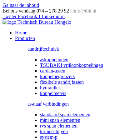
Ga naar de inhoud
Bel ons vandaag 074 – 278 29 92
|
info@tbh.nl
Twitter
Facebook-f
Linkedin-in
Home
Producten
aandrijftechniek
askoppelingen
TSUBAKI vrijloopkoppelingen
cardan-assen
koppelbegrenzers
flexibele aandrijfassen
hydrauliek
koppelmeters
as-naaf verbindingen
standaard span elementen
mini span elementen
rvs span elementen
krimpschijven
system-p