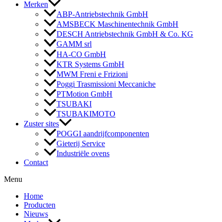
Merken
ABP-Antriebstechnik GmbH
AMSBECK Maschinentechnik GmbH
DESCH Antriebstechnik GmbH & Co. KG
GAMM srl
HA-CO GmbH
KTR Systems GmbH
MWM Freni e Frizioni
Poggi Trasmissioni Meccaniche
PTMotion GmbH
TSUBAKI
TSUBAKIMOTO
Zuster sites
POGGI aandrijfcomponenten
Gieterij Service
Industriële ovens
Contact
Menu
Home
Producten
Nieuws