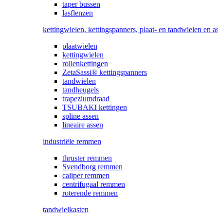
taper bussen
lasflenzen
kettingwielen, kettingspanners, plaat- en tandwielen en a
plaatwielen
kettingwielen
rollenkettingen
ZetaSassi® kettingspanners
tandwielen
tandheugels
trapeziumdraad
TSUBAKI kettingen
spline assen
lineaire assen
industriële remmen
thruster remmen
Svendborg remmen
caliper remmen
centrifugaal remmen
roterende remmen
tandwielkasten