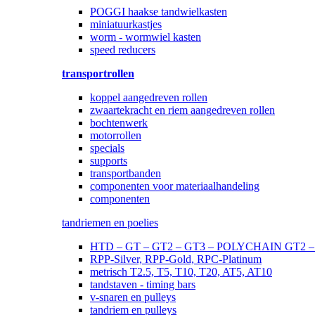
POGGI haakse tandwielkasten
miniatuurkastjes
worm - wormwiel kasten
speed reducers
transportrollen
koppel aangedreven rollen
zwaartekracht en riem aangedreven rollen
bochtenwerk
motorrollen
specials
supports
transportbanden
componenten voor materiaalhandeling
componenten
tandriemen en poelies
HTD – GT – GT2 – GT3 – POLYCHAIN GT2
RPP-Silver, RPP-Gold, RPC-Platinum
metrisch T2.5, T5, T10, T20, AT5, AT10
tandstaven - timing bars
v-snaren en pulleys
tandriem en pulleys