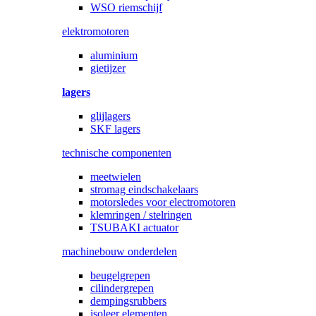
WSO riemschijf
elektromotoren
aluminium
gietijzer
lagers
glijlagers
SKF lagers
technische componenten
meetwielen
stromag eindschakelaars
motorsledes voor electromotoren
klemringen / stelringen
TSUBAKI actuator
machinebouw onderdelen
beugelgrepen
cilindergrepen
dempingsrubbers
isoleer elementen