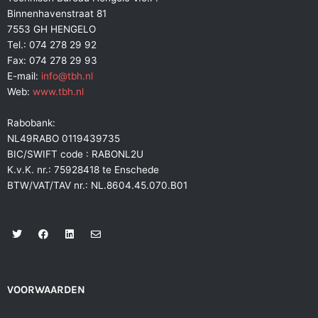
Binnenhavenstraat 81
7553 GH HENGELO
Tel.: 074 278 29 92
Fax: 074 278 29 93
E-mail:
info@tbh.nl
Web:
www.tbh.nl
Rabobank:
NL49RABO 0119439735
BIC/SWIFT code : RABONL2U
K.v.K. nr.: 75928418 te Enschede
BTW/VAT/TAV nr.: NL.8604.45.070.B01
T
F
L
E
w
a
i
n
i
c
n
v
t
e
k
e
t
b
e
l
e
o
d
o
r
o
i
p
VOORWAARDEN
k
n
e