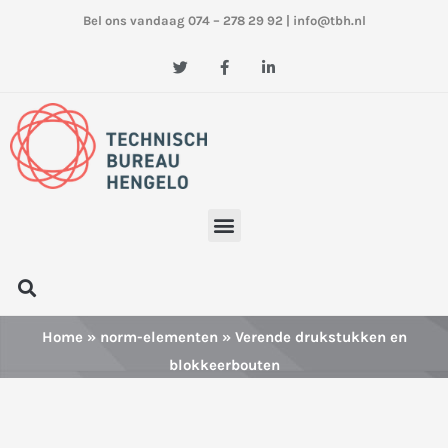
Ga
Bel ons vandaag 074 – 278 29 92
|
info@tbh.nl
naar
de
T
F
L
w
a
i
inhoud
i
c
n
t
e
k
t
b
e
e
o
d
r
o
i
k
n
-
-
f
i
n
Menu
Zoeken
Home
»
norm-elementen
» Verende drukstukken en
blokkeerbouten