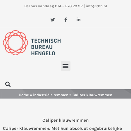
Ga
Bel ons vandaag 074 – 278 29 92
|
info@tbh.nl
naar
de
T
F
L
w
a
i
inhoud
i
c
n
t
e
k
t
b
e
e
o
d
r
o
i
k
n
-
-
f
i
n
Menu
Zoeken
Home
»
industriële remmen
» Caliper klauwremmen
Caliper klauwremmen
Caliper klauwremmen: Met hun absoluut ongebruikelijke