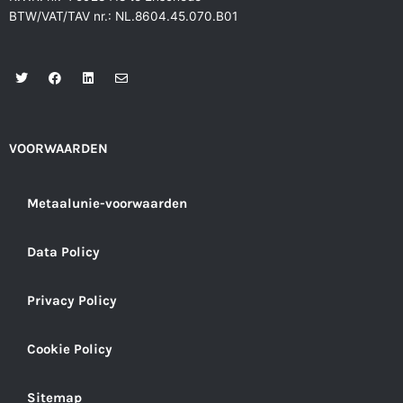
BTW/VAT/TAV nr.: NL.8604.45.070.B01
T
F
L
E
w
a
i
n
i
c
n
v
t
e
k
e
t
b
e
l
e
o
d
o
r
o
i
p
VOORWAARDEN
k
n
e
Metaalunie-voorwaarden
Data Policy
Privacy Policy
Cookie Policy
Sitemap