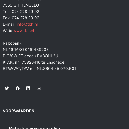
7553 GH HENGELO
Tel.: 074 278 29 92
Fax: 074 278 29 93
E-mail:
info@tbh.nl
Web:
www.tbh.nl
Rabobank:
NL49RABO 0119439735
BIC/SWIFT code : RABONL2U
K.v.K. nr.: 75928418 te Enschede
BTW/VAT/TAV nr.: NL.8604.45.070.B01
T
F
L
E
w
a
i
n
i
c
n
v
t
e
k
e
t
b
e
l
e
o
d
o
r
o
i
p
VOORWAARDEN
k
n
e
Metaalunie-voorwaarden