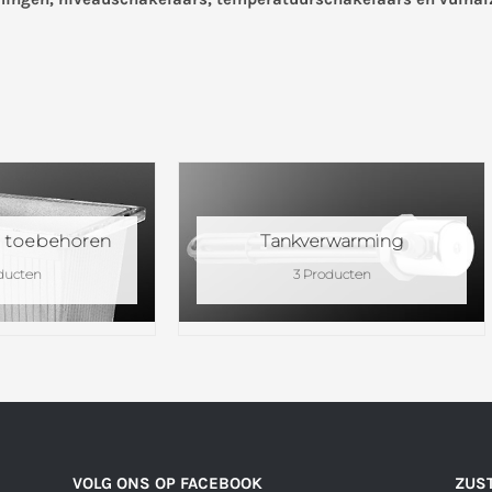
n toebehoren
Tankverwarming
ducten
3 Producten
VOLG ONS OP FACEBOOK
ZUST