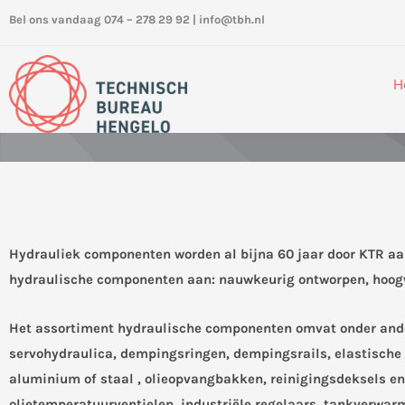
Ga
Bel ons vandaag 074 – 278 29 92
|
info@tbh.nl
naar
de
inhoud
H
Hydrauliek componenten worden al bijna 60 jaar door KTR aan
hydraulische componenten aan: nauwkeurig ontworpen, hoogwa
Het assortiment hydraulische componenten omvat onder ander
servohydraulica, dempingsringen, dempingsrails, elastische 
aluminium of staal , olieopvangbakken, reinigingsdeksels e
olietemperatuurventielen, industriële regelaars, tankverwar