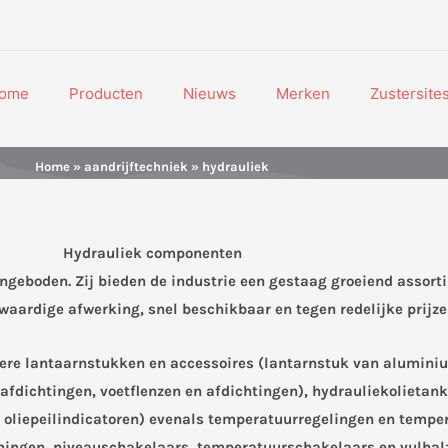
ome
Producten
Nieuws
Merken
Zustersite
Home
»
aandrijftechniek
» hydrauliek
Hydrauliek componenten
geboden. Zij bieden de industrie een gestaag groeiend assort
ardige afwerking, snel beschikbaar en tegen redelijke prijze
e lantaarnstukken en accessoires (lantarnstuk van aluminium o
afdichtingen, voetflenzen en afdichtingen), hydrauliekolietank
n oliepeilindicatoren) evenals temperatuurregelingen en tem
mingen, niveauschakelaars, temperatuurschakelaars en vulhalze