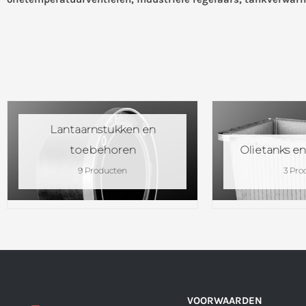
Lantaarnstukken en
toebehoren
Olietanks e
9 Producten
3 Pro
VOORWAARDEN