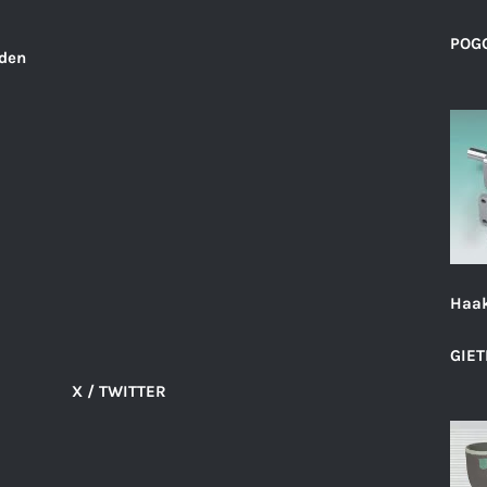
POGG
den
Haak
GIET
X / TWITTER