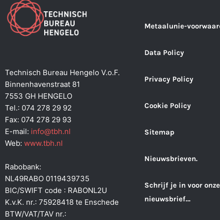
Metaalunie-voorwaar
Data Policy
Technisch Bureau Hengelo V.o.F.
Privacy Policy
Binnenhavenstraat 81
7553 GH HENGELO
Cookie Policy
Tel.: 074 278 29 92
Fax: 074 278 29 93
E-mail:
info@tbh.nl
Sitemap
Web:
www.tbh.nl
Nieuwsbrieven.
Rabobank:
NL49RABO 0119439735
Schrijf je in voor onze
BIC/SWIFT code : RABONL2U
nieuwsbrief…
K.v.K. nr.: 75928418 te Enschede
BTW/VAT/TAV nr.: