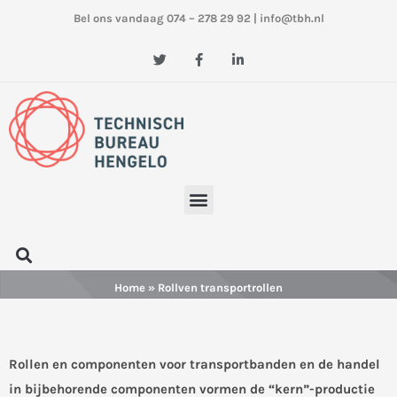
Ga
Bel ons vandaag 074 – 278 29 92
|
info@tbh.nl
naar
de
T
F
L
w
a
i
inhoud
i
c
n
t
e
k
t
b
e
e
o
d
r
o
i
k
n
-
-
f
i
n
Menu
Zoeken
Home
» Rollven transportrollen
Rollen en componenten voor transportbanden en de handel
in bijbehorende componenten vormen de “kern”-productie