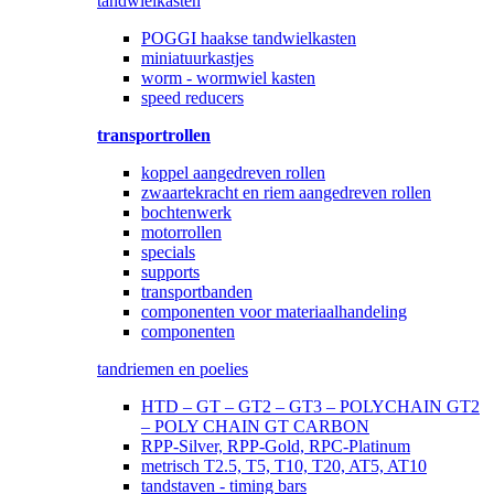
tandwielkasten
POGGI haakse tandwielkasten
miniatuurkastjes
worm - wormwiel kasten
speed reducers
transportrollen
koppel aangedreven rollen
zwaartekracht en riem aangedreven rollen
bochtenwerk
motorrollen
specials
supports
transportbanden
componenten voor materiaalhandeling
componenten
tandriemen en poelies
HTD – GT – GT2 – GT3 – POLYCHAIN GT2
– POLY CHAIN GT CARBON
RPP-Silver, RPP-Gold, RPC-Platinum
metrisch T2.5, T5, T10, T20, AT5, AT10
tandstaven - timing bars