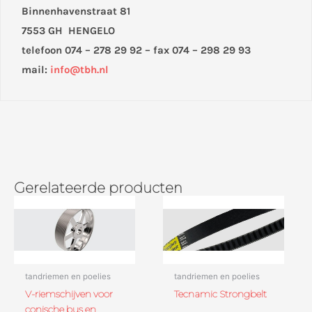
Binnenhavenstraat 81
7553 GH HENGELO
telefoon 074 – 278 29 92 – fax 074 – 298 29 93
mail:
info@tbh.nl
Gerelateerde producten
tandriemen en poelies
tandriemen en poelies
V-riemschijven voor
Tecnamic Strongbelt
conische bus en