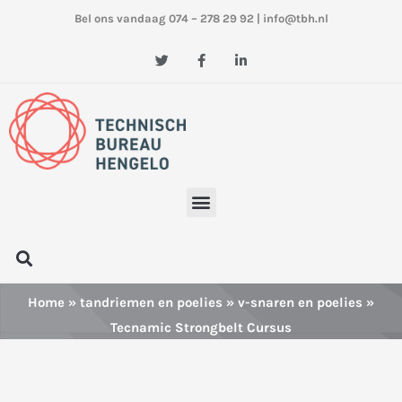
Ga
Bel ons vandaag 074 – 278 29 92
|
info@tbh.nl
naar
de
T
F
L
w
a
i
inhoud
i
c
n
t
e
k
t
b
e
e
o
d
r
o
i
k
n
-
-
f
i
n
Menu
Zoeken
Home
»
tandriemen en poelies
»
v-snaren en poelies
»
Tecnamic Strongbelt Cursus