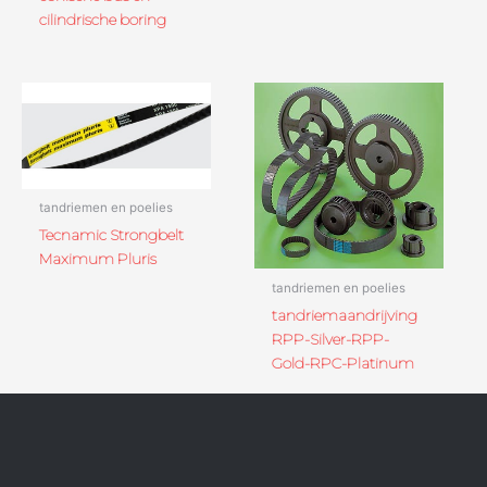
cilindrische boring
tandriemen en poelies
Tecnamic Strongbelt
Maximum Pluris
tandriemen en poelies
tandriemaandrijving
RPP-Silver-RPP-
Gold-RPC-Platinum