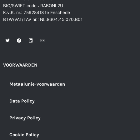
BIC/SWIFT code : RABONL2U
K.v.K. nr.: 75928418 te Enschede
BTW/VAT/TAV nr.: NL.8604.45.070.B01
T
F
L
E
w
a
i
n
i
c
n
v
t
e
k
e
t
b
e
l
e
o
d
o
r
o
i
p
VOORWAARDEN
k
n
e
Metaalunie-voorwaarden
Data Policy
Privacy Policy
Cookie Policy