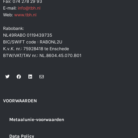
Fax: 074 278 29 93
E-mail:
info@tbh.nl
Web:
www.tbh.nl
Rabobank:
NL49RABO 0119439735
BIC/SWIFT code : RABONL2U
K.v.K. nr.: 75928418 te Enschede
BTW/VAT/TAV nr.: NL.8604.45.070.B01
T
F
L
E
w
a
i
n
i
c
n
v
t
e
k
e
t
b
e
l
e
o
d
o
r
o
i
p
VOORWAARDEN
k
n
e
Metaalunie-voorwaarden
Data Policy