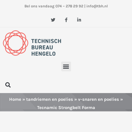
Ga
Bel ons vandaag 074 – 278 29 92
|
info@tbh.nl
naar
de
T
F
L
w
a
i
inhoud
i
c
n
t
e
k
t
b
e
e
o
d
r
o
i
k
n
-
-
f
i
n
Menu
Zoeken
Home
»
tandriemen en poelies
»
v-snaren en poelies
»
Tecnamic Strongbelt Forma