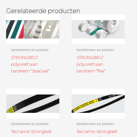
Gerelateerde producten
tandriemen en poelies
tandriemen en poelies
STRONGBELT
STRONGBELT
polyurethaan
polyurethaan
tandriem “Speciaal”
tandriem “flex”
tandriemen en poelies
tandriemen en poelies
Tecnamic Strongbelt
Tecnamic Strongbelt