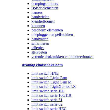
dempingsrubbers
isoleer elementen
hamers
handwielen
klemhefbomen
knoppen
bescherm elementen
oliepluggen en peilstokken
handvatten
scharnieren
tellertjes
stelvoeten
verende drukstukken en blokkeerbouten
stromag eindschakelaars
limit switch HNE
limit switch Light Cam
limit switch Light Cam M
limit switch LightXcross LX
limit switch serie 100
limit switch serie 100/110
limit switch serie 51
limit switch serie 62
limit switch serie HEG