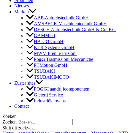
Producten
Nieuws
Merken
ABP-Antriebstechnik GmbH
AMSBECK Maschinentechnik GmbH
DESCH Antriebstechnik GmbH & Co. KG
GAMM srl
HA-CO GmbH
KTR Systems GmbH
MWM Freni e Frizioni
Poggi Trasmissioni Meccaniche
PTMotion GmbH
TSUBAKI
TSUBAKIMOTO
Zuster sites
POGGI aandrijfcomponenten
Gieterij Service
Industriële ovens
Contact
Zoeken
Zoeken
Sluit dit zoekvak.