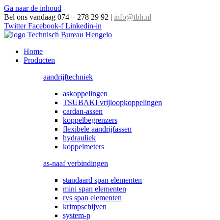
Ga naar de inhoud
Bel ons vandaag 074 – 278 29 92
|
info@tbh.nl
Twitter
Facebook-f
Linkedin-in
Home
Producten
aandrijftechniek
askoppelingen
TSUBAKI vrijloopkoppelingen
cardan-assen
koppelbegrenzers
flexibele aandrijfassen
hydrauliek
koppelmeters
as-naaf verbindingen
standaard span elementen
mini span elementen
rvs span elementen
krimpschijven
system-p