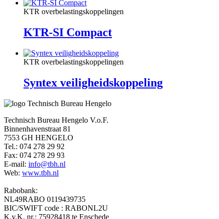
KTR overbelastingskoppelingen
KTR-SI Compact
KTR overbelastingskoppelingen
Syntex veiligheidskoppeling
Technisch Bureau Hengelo V.o.F.
Binnenhavenstraat 81
7553 GH HENGELO
Tel.: 074 278 29 92
Fax: 074 278 29 93
E-mail:
info@tbh.nl
Web:
www.tbh.nl
Rabobank:
NL49RABO 0119439735
BIC/SWIFT code : RABONL2U
K.v.K. nr.: 75928418 te Enschede