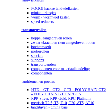
tandwielkasten
POGGI haakse tandwielkasten
miniatuurkastjes
worm - wormwiel kasten
speed reducers
transportrollen
koppel aangedreven rollen
zwaartekracht en riem aangedreven rollen
bochtenwerk
motorrollen
specials
supports
transportbanden
componenten voor materiaalhandeling
componenten
tandriemen en poelies
HTD – GT – GT2 – GT3 – POLYCHAIN GT2
– POLY CHAIN GT CARBON
RPP-Silver, RPP-Gold, RPC-Platinum
metrisch T2.5, T5, T10, T20, AT5, AT10
tandstaven - timing bars