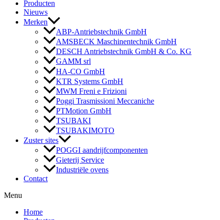
Producten
Nieuws
Merken
ABP-Antriebstechnik GmbH
AMSBECK Maschinentechnik GmbH
DESCH Antriebstechnik GmbH & Co. KG
GAMM srl
HA-CO GmbH
KTR Systems GmbH
MWM Freni e Frizioni
Poggi Trasmissioni Meccaniche
PTMotion GmbH
TSUBAKI
TSUBAKIMOTO
Zuster sites
POGGI aandrijfcomponenten
Gieterij Service
Industriële ovens
Contact
Menu
Home