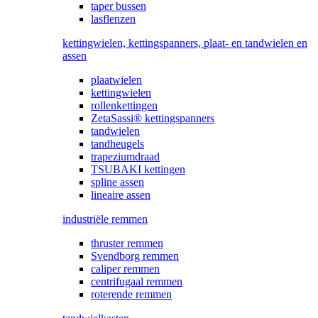
taper bussen
lasflenzen
kettingwielen, kettingspanners, plaat- en tandwielen en
assen
plaatwielen
kettingwielen
rollenkettingen
ZetaSassi® kettingspanners
tandwielen
tandheugels
trapeziumdraad
TSUBAKI kettingen
spline assen
lineaire assen
industriële remmen
thruster remmen
Svendborg remmen
caliper remmen
centrifugaal remmen
roterende remmen