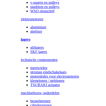
v-snaren en pulleys
tandriem en pulleys
WSO riemschijf
elektromotoren
aluminium
gietijzer
lagers
glijlagers
SKF lagers
technische componenten
meetwielen
stromag eindschakelaars
motorsledes voor electromotoren
klemringen / stelringen
TSUBAKI actuator
machinebouw onderdelen
beugelgrepen
cilindergrepen