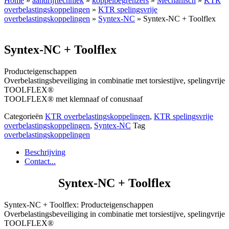
Home
»
aandrijftechniek
»
koppelbegrenzers
»
Mechanisch
»
KTR
overbelastingskoppelingen
»
KTR spelingsvrije
overbelastingskoppelingen
»
Syntex-NC
» Syntex-NC + Toolflex
Syntex-NC + Toolflex
Producteigenschappen
Overbelastingsbeveiliging in combinatie met torsiestijve, spelingvrije
TOOLFLEX®
TOOLFLEX® met klemnaaf of conusnaaf
Categorieën
KTR overbelastingskoppelingen
,
KTR spelingsvrije
overbelastingskoppelingen
,
Syntex-NC
Tag
overbelastingskoppelingen
Beschrijving
Contact...
Syntex-NC + Toolflex
Syntex-NC + Toolflex: Producteigenschappen
Overbelastingsbeveiliging in combinatie met torsiestijve, spelingvrije
TOOLFLEX®