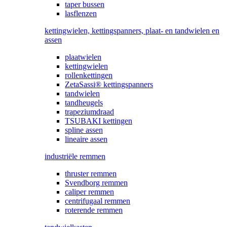
taper bussen
lasflenzen
kettingwielen, kettingspanners, plaat- en tandwielen en
assen
plaatwielen
kettingwielen
rollenkettingen
ZetaSassi® kettingspanners
tandwielen
tandheugels
trapeziumdraad
TSUBAKI kettingen
spline assen
lineaire assen
industriële remmen
thruster remmen
Svendborg remmen
caliper remmen
centrifugaal remmen
roterende remmen