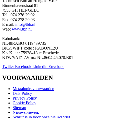
Technisch Bureau Hengelo V.o.F.
Binnenhavenstraat 81
7553 GH HENGELO
Tel.: 074 278 29 92
Fax: 074 278 29 93
E-mail:
info@tbh.nl
Web:
www.tbh.nl
Rabobank:
NL49RABO 0119439735
BIC/SWIFT code : RABONL2U
K.v.K. nr.: 75928418 te Enschede
BTW/VAT/TAV nr.: NL.8604.45.070.B01
Twitter
Facebook
Linkedin
Envelope
VOORWAARDEN
Metaalunie-voorwaarden
Data Policy
Privacy Policy
Cookie Policy
Sitemap
Nieuwsbrieven.
Schrijf je in voor onze nieuwsbrief…