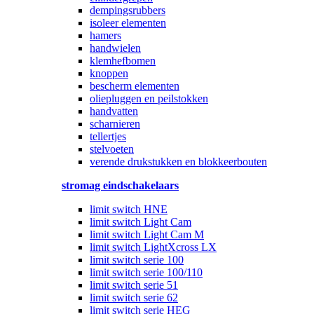
dempingsrubbers
isoleer elementen
hamers
handwielen
klemhefbomen
knoppen
bescherm elementen
oliepluggen en peilstokken
handvatten
scharnieren
tellertjes
stelvoeten
verende drukstukken en blokkeerbouten
stromag eindschakelaars
limit switch HNE
limit switch Light Cam
limit switch Light Cam M
limit switch LightXcross LX
limit switch serie 100
limit switch serie 100/110
limit switch serie 51
limit switch serie 62
limit switch serie HEG