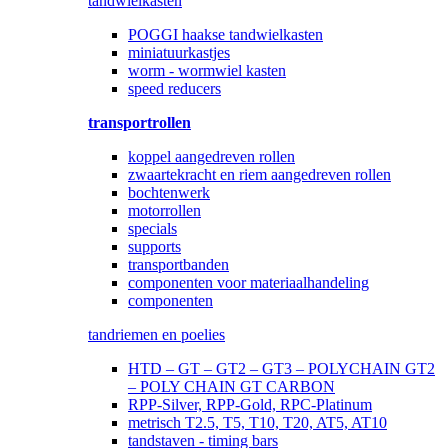
tandwielkasten
POGGI haakse tandwielkasten
miniatuurkastjes
worm - wormwiel kasten
speed reducers
transportrollen
koppel aangedreven rollen
zwaartekracht en riem aangedreven rollen
bochtenwerk
motorrollen
specials
supports
transportbanden
componenten voor materiaalhandeling
componenten
tandriemen en poelies
HTD – GT – GT2 – GT3 – POLYCHAIN GT2
– POLY CHAIN GT CARBON
RPP-Silver, RPP-Gold, RPC-Platinum
metrisch T2.5, T5, T10, T20, AT5, AT10
tandstaven - timing bars