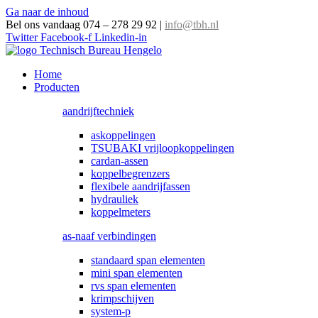
Ga naar de inhoud
Bel ons vandaag 074 – 278 29 92
|
info@tbh.nl
Twitter
Facebook-f
Linkedin-in
Home
Producten
aandrijftechniek
askoppelingen
TSUBAKI vrijloopkoppelingen
cardan-assen
koppelbegrenzers
flexibele aandrijfassen
hydrauliek
koppelmeters
as-naaf verbindingen
standaard span elementen
mini span elementen
rvs span elementen
krimpschijven
system-p