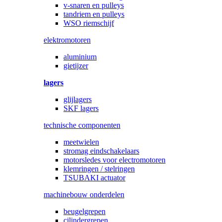
v-snaren en pulleys
tandriem en pulleys
WSO riemschijf
elektromotoren
aluminium
gietijzer
lagers
glijlagers
SKF lagers
technische componenten
meetwielen
stromag eindschakelaars
motorsledes voor electromotoren
klemringen / stelringen
TSUBAKI actuator
machinebouw onderdelen
beugelgrepen
cilindergrepen