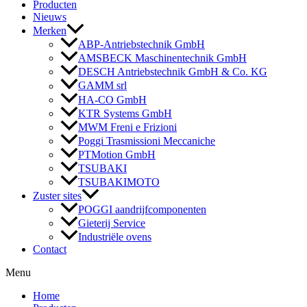
Producten
Nieuws
Merken
ABP-Antriebstechnik GmbH
AMSBECK Maschinentechnik GmbH
DESCH Antriebstechnik GmbH & Co. KG
GAMM srl
HA-CO GmbH
KTR Systems GmbH
MWM Freni e Frizioni
Poggi Trasmissioni Meccaniche
PTMotion GmbH
TSUBAKI
TSUBAKIMOTO
Zuster sites
POGGI aandrijfcomponenten
Gieterij Service
Industriële ovens
Contact
Menu
Home