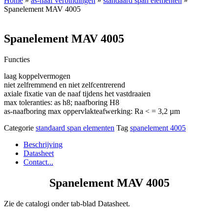
Home
»
as-naaf verbindingen
»
standaard span elementen
»
Spanelement MAV 4005
Spanelement MAV 4005
Functies
laag koppelvermogen
niet zelfremmend en niet zelfcentrerend
axiale fixatie van de naaf tijdens het vastdraaien
max toleranties: as h8; naafboring H8
as-naafboring max oppervlakteafwerking: Ra < = 3,2 µm
Categorie
standaard span elementen
Tag
spanelement 4005
Beschrijving
Datasheet
Contact...
Spanelement MAV 4005
Zie de catalogi onder tab-blad Datasheet.