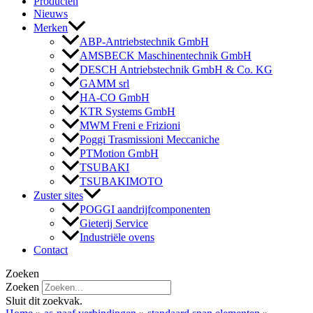
Producten
Nieuws
Merken
ABP-Antriebstechnik GmbH
AMSBECK Maschinentechnik GmbH
DESCH Antriebstechnik GmbH & Co. KG
GAMM srl
HA-CO GmbH
KTR Systems GmbH
MWM Freni e Frizioni
Poggi Trasmissioni Meccaniche
PTMotion GmbH
TSUBAKI
TSUBAKIMOTO
Zuster sites
POGGI aandrijfcomponenten
Gieterij Service
Industriële ovens
Contact
Zoeken
Zoeken
Sluit dit zoekvak.