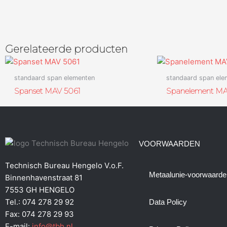
Gerelateerde producten
standaard span elementen
standaard span ele
Spanset MAV 5061
Spanelement MA
VOORWAARDEN
Technisch Bureau Hengelo V.o.F.
Metaalunie-voorwaarde
Binnenhavenstraat 81
7553 GH HENGELO
Tel.: 074 278 29 92
Data Policy
Fax: 074 278 29 93
E-mail:
info@tbh.nl