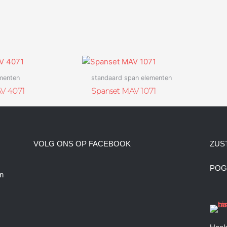
menten
standaard span elementen
V 4071
Spanset MAV 1071
VOLG ONS OP FACEBOOK
ZUS
POG
n