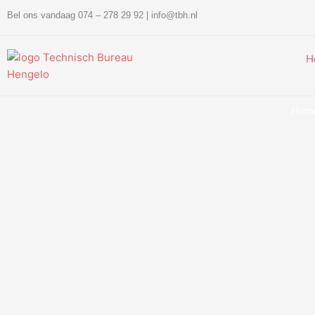
Ga
Bel ons vandaag 074 – 278 29 92
|
info@tbh.nl
naar
de
inhoud
H
Hom