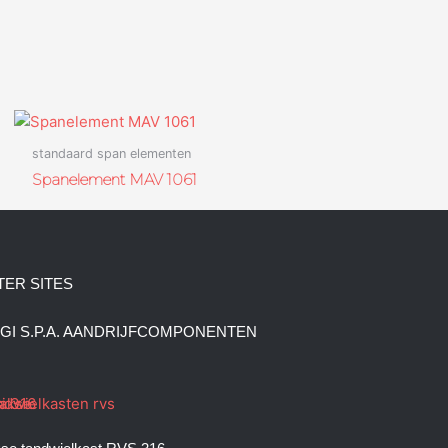
standaard span elementen
Spanelement MAV 1061
TER SITES
GI S.P.A. AANDRIJFCOMPONENTEN