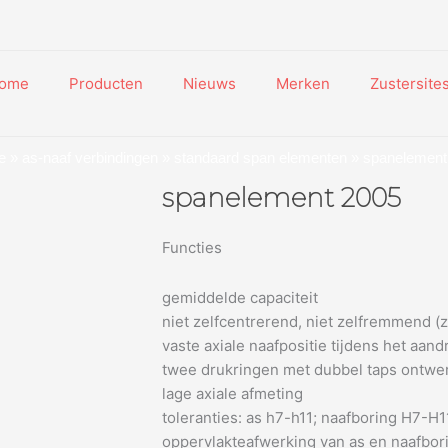
ome
Producten
Nieuws
Merken
Zustersite
e
»
as-naaf verbindingen
»
standaard span elementen
» spanelement
spanelement 2005
Functies
gemiddelde capaciteit
niet zelfcentrerend, niet zelfremmend (z
vaste axiale naafpositie tijdens het aand
twee drukringen met dubbel taps ontwe
lage axiale afmeting
toleranties: as h7-h11; naafboring H7-H1
oppervlakteafwerking van as en naafbor