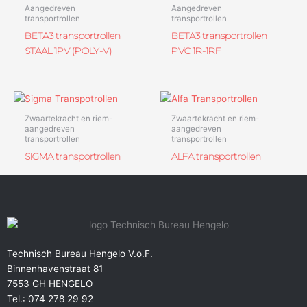
Aangedreven
Aangedreven
transportrollen
transportrollen
BETA3 transportrollen
BETA3 transportrollen
STAAL 1PV (POLY-V)
PVC 1R-1RF
Zwaartekracht en riem-
Zwaartekracht en riem-
aangedreven
aangedreven
transportrollen
transportrollen
SIGMA transportrollen
ALFA transportrollen
Technisch Bureau Hengelo V.o.F.
Binnenhavenstraat 81
7553 GH HENGELO
Tel.: 074 278 29 92