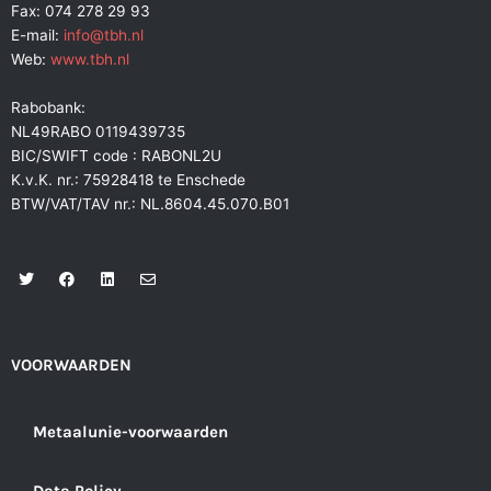
Fax: 074 278 29 93
E-mail:
info@tbh.nl
Web:
www.tbh.nl
Rabobank:
NL49RABO 0119439735
BIC/SWIFT code : RABONL2U
K.v.K. nr.: 75928418 te Enschede
BTW/VAT/TAV nr.: NL.8604.45.070.B01
T
F
L
E
w
a
i
n
i
c
n
v
t
e
k
e
t
b
e
l
e
o
d
o
r
o
i
p
VOORWAARDEN
k
n
e
Metaalunie-voorwaarden
Data Policy