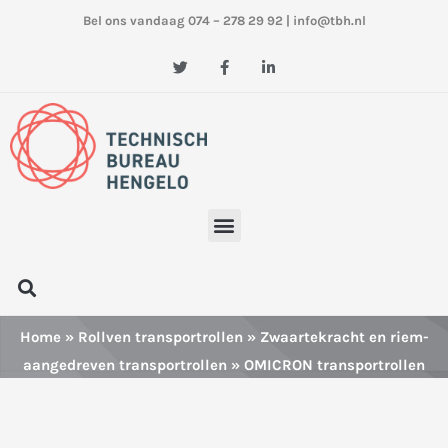
Ga
Bel ons vandaag 074 – 278 29 92
|
info@tbh.nl
naar
de
T
F
L
w
a
i
inhoud
i
c
n
t
e
k
t
b
e
e
o
d
r
o
i
k
n
-
-
f
i
n
Menu
Zoeken
Home
»
Rollven transportrollen
»
Zwaartekracht en riem-
aangedreven transportrollen
» OMICRON transportrollen