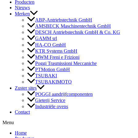
Producten
Nieuws
Merken
ABP-Antriebstechnik GmbH
AMSBECK Maschinentechnik GmbH
DESCH Antriebstechnik GmbH & Co. KG
GAMM srl
HA-CO GmbH
KTR Systems GmbH
MWM Freni e Frizioni
Poggi Trasmissioni Meccaniche
PTMotion GmbH
TSUBAKI
TSUBAKIMOTO
Zuster sites
POGGI aandrijfcomponenten
Gieterij Service
Industriële ovens
Contact
Menu
Home