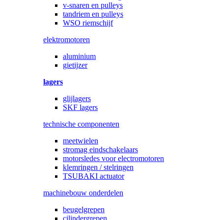
v-snaren en pulleys
tandriem en pulleys
WSO riemschijf
elektromotoren
aluminium
gietijzer
lagers
glijlagers
SKF lagers
technische componenten
meetwielen
stromag eindschakelaars
motorsledes voor electromotoren
klemringen / stelringen
TSUBAKI actuator
machinebouw onderdelen
beugelgrepen
cilindergrepen