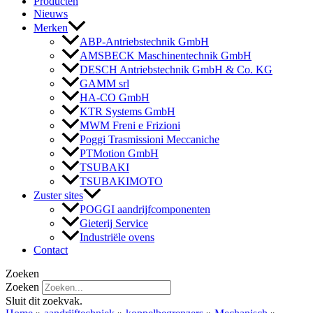
Producten
Nieuws
Merken
ABP-Antriebstechnik GmbH
AMSBECK Maschinentechnik GmbH
DESCH Antriebstechnik GmbH & Co. KG
GAMM srl
HA-CO GmbH
KTR Systems GmbH
MWM Freni e Frizioni
Poggi Trasmissioni Meccaniche
PTMotion GmbH
TSUBAKI
TSUBAKIMOTO
Zuster sites
POGGI aandrijfcomponenten
Gieterij Service
Industriële ovens
Contact
Zoeken
Zoeken
Sluit dit zoekvak.