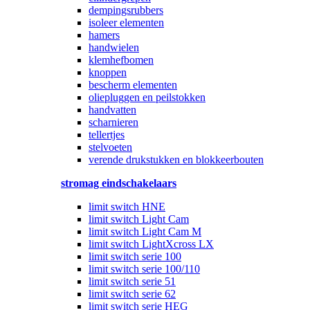
dempingsrubbers
isoleer elementen
hamers
handwielen
klemhefbomen
knoppen
bescherm elementen
oliepluggen en peilstokken
handvatten
scharnieren
tellertjes
stelvoeten
verende drukstukken en blokkeerbouten
stromag eindschakelaars
limit switch HNE
limit switch Light Cam
limit switch Light Cam M
limit switch LightXcross LX
limit switch serie 100
limit switch serie 100/110
limit switch serie 51
limit switch serie 62
limit switch serie HEG