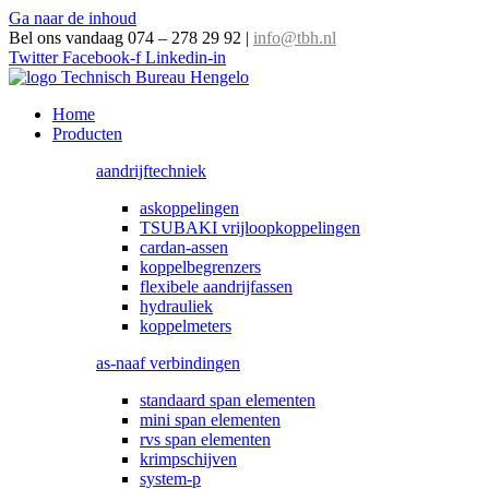
Ga naar de inhoud
Bel ons vandaag 074 – 278 29 92
|
info@tbh.nl
Twitter
Facebook-f
Linkedin-in
Home
Producten
aandrijftechniek
askoppelingen
TSUBAKI vrijloopkoppelingen
cardan-assen
koppelbegrenzers
flexibele aandrijfassen
hydrauliek
koppelmeters
as-naaf verbindingen
standaard span elementen
mini span elementen
rvs span elementen
krimpschijven
system-p