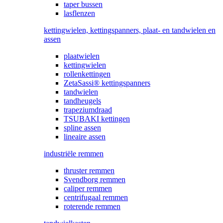
taper bussen
lasflenzen
kettingwielen, kettingspanners, plaat- en tandwielen en
assen
plaatwielen
kettingwielen
rollenkettingen
ZetaSassi® kettingspanners
tandwielen
tandheugels
trapeziumdraad
TSUBAKI kettingen
spline assen
lineaire assen
industriële remmen
thruster remmen
Svendborg remmen
caliper remmen
centrifugaal remmen
roterende remmen