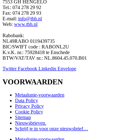
7553 GH HENGELO
Tel.: 074 278 29 92
Fax: 074 278 29 93
E-mail:
info@tbh.nl
Web:
www.tbh.nl
Rabobank:
NL49RABO 0119439735
BIC/SWIFT code : RABONL2U
K.v.K. nr.: 75928418 te Enschede
BTW/VAT/TAV nr.: NL.8604.45.070.B01
Twitter
Facebook
Linkedin
Envelope
VOORWAARDEN
Metaalunie-voorwaarden
Data Policy
Privacy Policy
Cookie Policy
Sitemap
Nieuwsbrieven.
Schrijf je in voor onze nieuwsbrief…
Metaalunie-voorwaarden