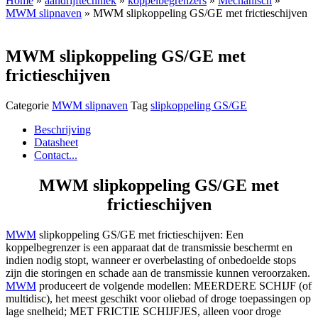
Home
»
aandrijftechniek
»
koppelbegrenzers
»
Mechanisch
»
MWM slipnaven
» MWM slipkoppeling GS/GE met frictieschijven
MWM slipkoppeling GS/GE met
frictieschijven
Categorie
MWM slipnaven
Tag
slipkoppeling GS/GE
Beschrijving
Datasheet
Contact...
MWM slipkoppeling GS/GE met
frictieschijven
MWM
slipkoppeling GS/GE met frictieschijven: Een
koppelbegrenzer is een apparaat dat de transmissie beschermt en
indien nodig stopt, wanneer er overbelasting of onbedoelde stops
zijn die storingen en schade aan de transmissie kunnen veroorzaken.
MWM
produceert de volgende modellen: MEERDERE SCHIJF (of
multidisc), het meest geschikt voor oliebad of droge toepassingen op
lage snelheid; MET FRICTIE SCHIJFJES, alleen voor droge