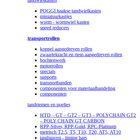
tandwielkasten
POGGI haakse tandwielkasten
miniatuurkastjes
worm - wormwiel kasten
speed reducers
transportrollen
koppel aangedreven rollen
zwaartekracht en riem aangedreven rollen
bochtenwerk
motorrollen
specials
supports
transportbanden
componenten voor materiaalhandeling
componenten
tandriemen en poelies
HTD – GT – GT2 – GT3 – POLYCHAIN GT2
– POLY CHAIN GT CARBON
RPP-Silver, RPP-Gold, RPC-Platinum
metrisch T2.5, T5, T10, T20, AT5, AT10
tandstaven - timing bars