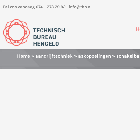
Ga
Bel ons vandaag 074 – 278 29 92
|
info@tbh.nl
naar
de
inhoud
H
Home
»
aandrijftechniek
»
askoppelingen
»
schakelba