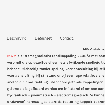
Beschrijving
Datasheet
Contact...
MWM elektro
MWM
elektromagnetische tandkoppeling ESBR/Z met aanb
verbindt die op dezelfde of een iets afwijkende snelheid t
hebben:Driehoekig zonder speling, voor aansluiting bij sti
voor aansluiting bij stilstand of bij zeer lage relatieve 
snelheid, 1 draairichting. Standaard getande koppelingen
geleverd die gefixeerd worden om in 1 stand of om een aa
hydraulisch – pneumatisch – electromagnetisch Ze kunnen
drukveren) normaal gesloten: de besturing koppelt de tran