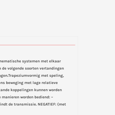
inematische systemen met elkaar
kan de volgende soorten vertandingen
htingen.Trapeziumvormig met speling,
dens beweging met lage relatieve
getande koppelingen kunnen worden
e manieren worden bediend: –
indt de transmissie. NEGATIEF: (met