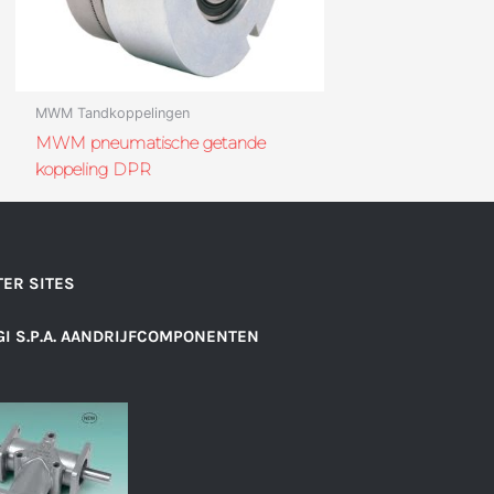
MWM Tandkoppelingen
MWM pneumatische getande
koppeling DPR
ER SITES
I S.P.A. AANDRIJFCOMPONENTEN