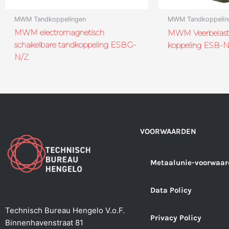
MWM Tandkoppelingen
MWM Tandkoppelin
MWM electromagnetisch
MWM Veerbelast
schakelbare tandkoppeling ESBG-
koppeling ESB-N
N/Z
VOORWAARDEN
Metaalunie-voorwaar
Data Policy
Technisch Bureau Hengelo V.o.F.
Privacy Policy
Binnenhavenstraat 81