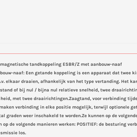
magnetische tandkoppeling ESBR/Z met aanbouw-naaf
ouw-naaf: Een getande koppeling is een apparaat dat twee k
.o.v. elkaar draaien, afhankelijk van het type vertanding. Het 
lstand of bij nul / bijna nul relatieve snelheid, twee draairic
snelheid, met twee draairichtingen.Zaagtand, voor verbinding tij
 maken verbinding in elke positie mogelijk, terwijl optionele 
ntal graden weer inschakeld te worden.Ze kunnen op de volgend
 op de volgende manieren werken: POSITIEF: de besturing verb
smissie los.