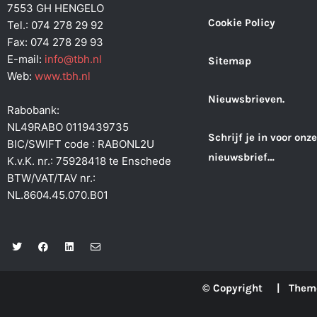
7553 GH HENGELO
Cookie Policy
Tel.: 074 278 29 92
Fax: 074 278 29 93
E-mail:
info@tbh.nl
Sitemap
Web:
www.tbh.nl
Nieuwsbrieven.
Rabobank:
NL49RABO 0119439735
Schrijf je in voor onze
BIC/SWIFT code : RABONL2U
nieuwsbrief…
K.v.K. nr.: 75928418 te Enschede
BTW/VAT/TAV nr.:
NL.8604.45.070.B01
T
F
L
E
w
a
i
n
i
c
n
v
t
e
k
e
t
b
e
l
© Copyright | Them
e
o
d
o
r
o
i
p
k
n
e