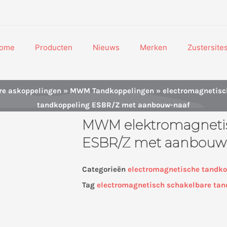
ome
Producten
Nieuws
Merken
Zustersite
re askoppelingen
»
MWM Tandkoppelingen
»
electromagnetisch
tandkoppeling ESBR/Z met aanbouw-naaf
MWM elektromagnetis
ESBR/Z met aanbouw
Categorieën
electromagnetische tandkop
Tag
electromagnetisch schakelbare ta