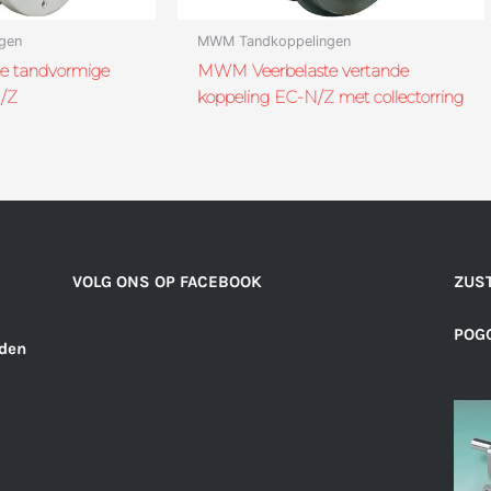
gen
MWM Tandkoppelingen
e tandvormige
MWM Veerbelaste vertande
/Z
koppeling EC-N/Z met collectorring
VOLG ONS OP FACEBOOK
ZUST
POGG
den