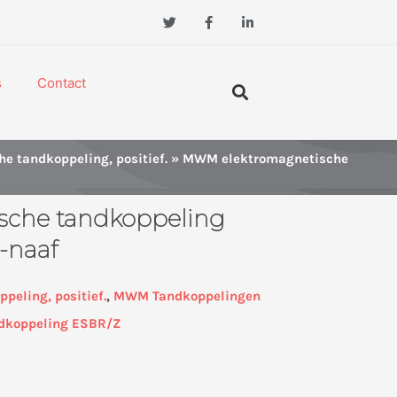
T
F
L
w
a
i
i
c
n
t
e
k
t
b
e
Zoeken
e
o
d
s
Contact
r
o
i
k
n
-
-
f
i
n
e tandkoppeling, positief.
» MWM elektromagnetische
che tandkoppeling
-naaf
peling, positief.
,
MWM Tandkoppelingen
ndkoppeling ESBR/Z