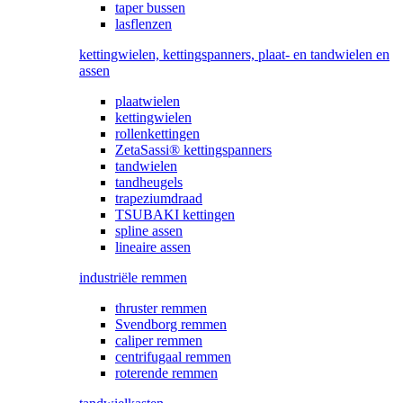
taper bussen
lasflenzen
kettingwielen, kettingspanners, plaat- en tandwielen en
assen
plaatwielen
kettingwielen
rollenkettingen
ZetaSassi® kettingspanners
tandwielen
tandheugels
trapeziumdraad
TSUBAKI kettingen
spline assen
lineaire assen
industriële remmen
thruster remmen
Svendborg remmen
caliper remmen
centrifugaal remmen
roterende remmen