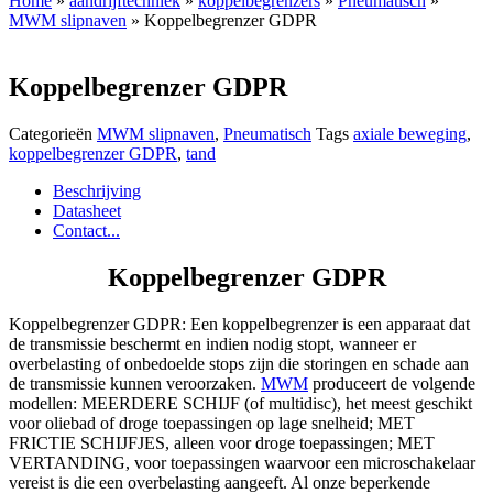
Home
»
aandrijftechniek
»
koppelbegrenzers
»
Pneumatisch
»
MWM slipnaven
» Koppelbegrenzer GDPR
Koppelbegrenzer GDPR
Categorieën
MWM slipnaven
,
Pneumatisch
Tags
axiale beweging
,
koppelbegrenzer GDPR
,
tand
Beschrijving
Datasheet
Contact...
Koppelbegrenzer GDPR
Koppelbegrenzer GDPR: Een koppelbegrenzer is een apparaat dat
de transmissie beschermt en indien nodig stopt, wanneer er
overbelasting of onbedoelde stops zijn die storingen en schade aan
de transmissie kunnen veroorzaken.
MWM
produceert de volgende
modellen: MEERDERE SCHIJF (of multidisc), het meest geschikt
voor oliebad of droge toepassingen op lage snelheid; MET
FRICTIE SCHIJFJES, alleen voor droge toepassingen; MET
VERTANDING, voor toepassingen waarvoor een microschakelaar
vereist is die een overbelasting aangeeft. Al onze beperkende