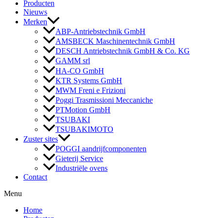
Producten
Nieuws
Merken
ABP-Antriebstechnik GmbH
AMSBECK Maschinentechnik GmbH
DESCH Antriebstechnik GmbH & Co. KG
GAMM srl
HA-CO GmbH
KTR Systems GmbH
MWM Freni e Frizioni
Poggi Trasmissioni Meccaniche
PTMotion GmbH
TSUBAKI
TSUBAKIMOTO
Zuster sites
POGGI aandrijfcomponenten
Gieterij Service
Industriële ovens
Contact
Menu
Home