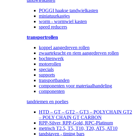
tandwielkasten
POGGI haakse tandwielkasten
miniatuurkastjes
worm - wormwiel kasten
speed reducers
transportrollen
koppel aangedreven rollen
zwaartekracht en riem aangedreven rollen
bochtenwerk
motorrollen
specials
supports
transportbanden
componenten voor materiaalhandeling
componenten
tandriemen en poelies
HTD – GT – GT2 – GT3 – POLYCHAIN GT2
– POLY CHAIN GT CARBON
RPP-Silver, RPP-Gold, RPC-Platinum
metrisch T2.5, T5, T10, T20, AT5, AT10
tandstaven - timing bars