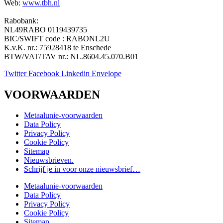
Web:
www.tbh.nl
Rabobank:
NL49RABO 0119439735
BIC/SWIFT code : RABONL2U
K.v.K. nr.: 75928418 te Enschede
BTW/VAT/TAV nr.: NL.8604.45.070.B01
Twitter
Facebook
Linkedin
Envelope
VOORWAARDEN
Metaalunie-voorwaarden
Data Policy
Privacy Policy
Cookie Policy
Sitemap
Nieuwsbrieven.
Schrijf je in voor onze nieuwsbrief…
Metaalunie-voorwaarden
Data Policy
Privacy Policy
Cookie Policy
Sitemap