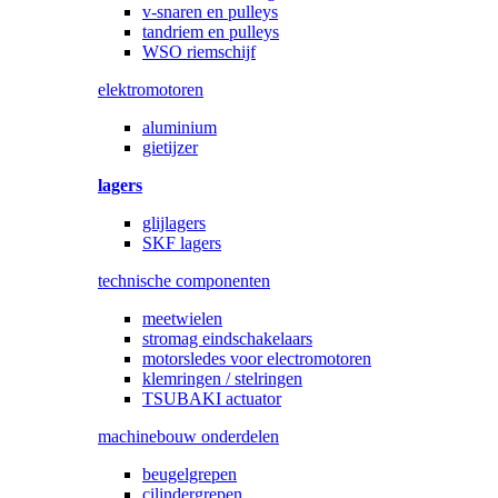
v-snaren en pulleys
tandriem en pulleys
WSO riemschijf
elektromotoren
aluminium
gietijzer
lagers
glijlagers
SKF lagers
technische componenten
meetwielen
stromag eindschakelaars
motorsledes voor electromotoren
klemringen / stelringen
TSUBAKI actuator
machinebouw onderdelen
beugelgrepen
cilindergrepen