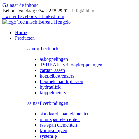
Ga naar de inhoud
Bel ons vandaag 074 – 278 29 92
|
info@tbh.nl
Twitter
Facebook-f
Linkedin-in
Home
Producten
aandrijftechniek
askoppelingen
TSUBAKI vrijloopkoppelingen
cardan-assen
koppelbegrenzers
flexibele aandrijfassen
hydrauliek
koppelmeters
as-naaf verbindingen
standaard span elementen
mini span elementen
rvs span elementen
krimpschijven
system-p