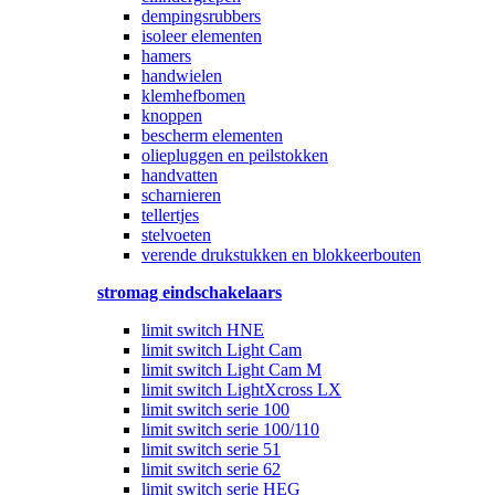
dempingsrubbers
isoleer elementen
hamers
handwielen
klemhefbomen
knoppen
bescherm elementen
oliepluggen en peilstokken
handvatten
scharnieren
tellertjes
stelvoeten
verende drukstukken en blokkeerbouten
stromag eindschakelaars
limit switch HNE
limit switch Light Cam
limit switch Light Cam M
limit switch LightXcross LX
limit switch serie 100
limit switch serie 100/110
limit switch serie 51
limit switch serie 62
limit switch serie HEG