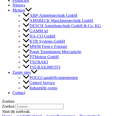
Producten
Nieuws
Merken
ABP-Antriebstechnik GmbH
AMSBECK Maschinentechnik GmbH
DESCH Antriebstechnik GmbH & Co. KG
GAMM srl
HA-CO GmbH
KTR Systems GmbH
MWM Freni e Frizioni
Poggi Trasmissioni Meccaniche
PTMotion GmbH
TSUBAKI
TSUBAKIMOTO
Zuster sites
POGGI aandrijfcomponenten
Gieterij Service
Industriële ovens
Contact
Zoeken
Zoeken
Sluit dit zoekvak.