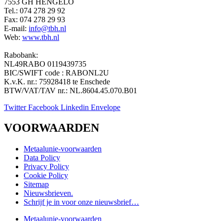
7553 GH HENGELO
Tel.: 074 278 29 92
Fax: 074 278 29 93
E-mail:
info@tbh.nl
Web:
www.tbh.nl
Rabobank:
NL49RABO 0119439735
BIC/SWIFT code : RABONL2U
K.v.K. nr.: 75928418 te Enschede
BTW/VAT/TAV nr.: NL.8604.45.070.B01
Twitter
Facebook
Linkedin
Envelope
VOORWAARDEN
Metaalunie-voorwaarden
Data Policy
Privacy Policy
Cookie Policy
Sitemap
Nieuwsbrieven.
Schrijf je in voor onze nieuwsbrief…
Metaalunie-voorwaarden