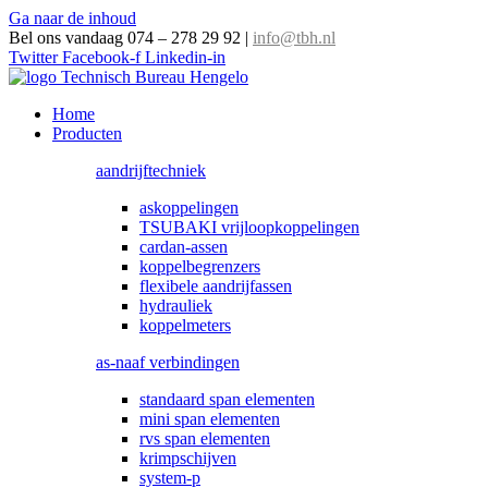
Ga naar de inhoud
Bel ons vandaag 074 – 278 29 92
|
info@tbh.nl
Twitter
Facebook-f
Linkedin-in
Home
Producten
aandrijftechniek
askoppelingen
TSUBAKI vrijloopkoppelingen
cardan-assen
koppelbegrenzers
flexibele aandrijfassen
hydrauliek
koppelmeters
as-naaf verbindingen
standaard span elementen
mini span elementen
rvs span elementen
krimpschijven
system-p