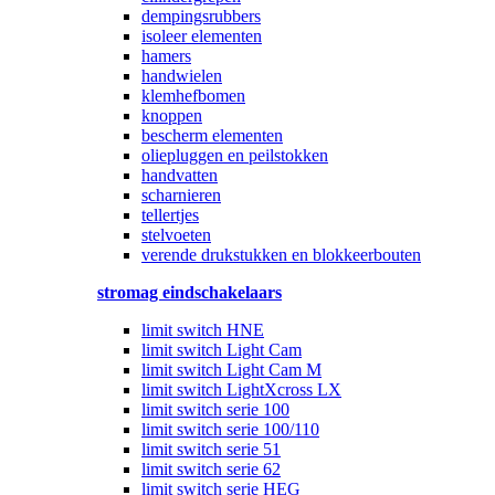
dempingsrubbers
isoleer elementen
hamers
handwielen
klemhefbomen
knoppen
bescherm elementen
oliepluggen en peilstokken
handvatten
scharnieren
tellertjes
stelvoeten
verende drukstukken en blokkeerbouten
stromag eindschakelaars
limit switch HNE
limit switch Light Cam
limit switch Light Cam M
limit switch LightXcross LX
limit switch serie 100
limit switch serie 100/110
limit switch serie 51
limit switch serie 62
limit switch serie HEG