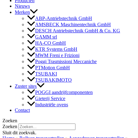
Producten
Nieuws
Merken
ABP-Antriebstechnik GmbH
AMSBECK Maschinentechnik GmbH
DESCH Antriebstechnik GmbH & Co. KG
GAMM srl
HA-CO GmbH
KTR Systems GmbH
MWM Freni e Frizioni
Poggi Trasmissioni Meccaniche
PTMotion GmbH
TSUBAKI
TSUBAKIMOTO
Zuster sites
POGGI aandrijfcomponenten
Gieterij Service
Industriële ovens
Contact
Zoeken
Zoeken
Sluit dit zoekvak.