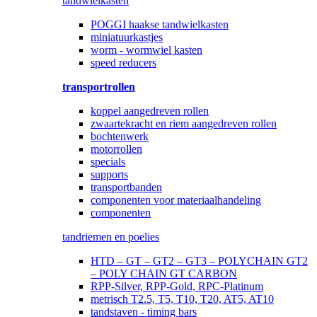
tandwielkasten
POGGI haakse tandwielkasten
miniatuurkastjes
worm - wormwiel kasten
speed reducers
transportrollen
koppel aangedreven rollen
zwaartekracht en riem aangedreven rollen
bochtenwerk
motorrollen
specials
supports
transportbanden
componenten voor materiaalhandeling
componenten
tandriemen en poelies
HTD – GT – GT2 – GT3 – POLYCHAIN GT2
– POLY CHAIN GT CARBON
RPP-Silver, RPP-Gold, RPC-Platinum
metrisch T2.5, T5, T10, T20, AT5, AT10
tandstaven - timing bars