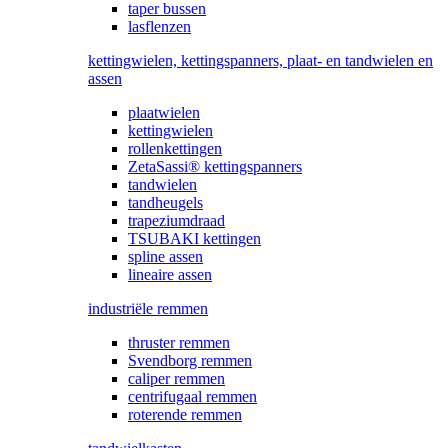
taper bussen
lasflenzen
kettingwielen, kettingspanners, plaat- en tandwielen en
assen
plaatwielen
kettingwielen
rollenkettingen
ZetaSassi® kettingspanners
tandwielen
tandheugels
trapeziumdraad
TSUBAKI kettingen
spline assen
lineaire assen
industriële remmen
thruster remmen
Svendborg remmen
caliper remmen
centrifugaal remmen
roterende remmen