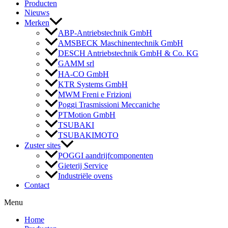
Producten
Nieuws
Merken
ABP-Antriebstechnik GmbH
AMSBECK Maschinentechnik GmbH
DESCH Antriebstechnik GmbH & Co. KG
GAMM srl
HA-CO GmbH
KTR Systems GmbH
MWM Freni e Frizioni
Poggi Trasmissioni Meccaniche
PTMotion GmbH
TSUBAKI
TSUBAKIMOTO
Zuster sites
POGGI aandrijfcomponenten
Gieterij Service
Industriële ovens
Contact
Menu
Home