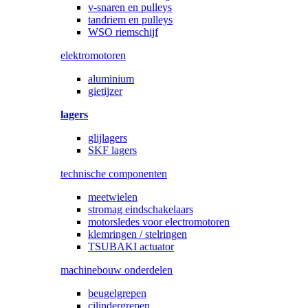
v-snaren en pulleys
tandriem en pulleys
WSO riemschijf
elektromotoren
aluminium
gietijzer
lagers
glijlagers
SKF lagers
technische componenten
meetwielen
stromag eindschakelaars
motorsledes voor electromotoren
klemringen / stelringen
TSUBAKI actuator
machinebouw onderdelen
beugelgrepen
cilindergrepen