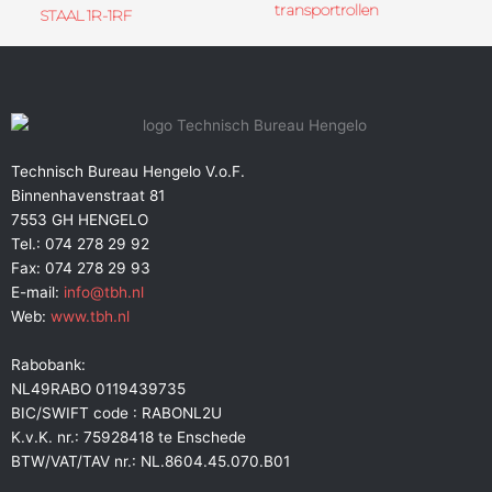
transportrollen
STAAL 1R-1RF
Technisch Bureau Hengelo V.o.F.
Binnenhavenstraat 81
7553 GH HENGELO
Tel.: 074 278 29 92
Fax: 074 278 29 93
E-mail:
info@tbh.nl
Web:
www.tbh.nl
Rabobank:
NL49RABO 0119439735
BIC/SWIFT code : RABONL2U
K.v.K. nr.: 75928418 te Enschede
BTW/VAT/TAV nr.: NL.8604.45.070.B01