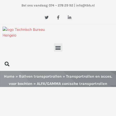
Ga
Bel ons vandaag 074 – 278 29 92
|
info@tbh.nl
naar
de
T
F
L
w
a
i
inhoud
i
c
n
t
e
k
t
b
e
e
o
d
r
o
i
k
n
Menu
-
-
f
i
n
Zoeken
Home
»
Rollven transportrollen
»
Transportrollen en acces.
voor bochten
» ALFA/GAMMA conische transportrollen