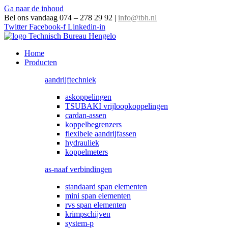
Ga naar de inhoud
Bel ons vandaag 074 – 278 29 92
|
info@tbh.nl
Twitter
Facebook-f
Linkedin-in
Home
Producten
aandrijftechniek
askoppelingen
TSUBAKI vrijloopkoppelingen
cardan-assen
koppelbegrenzers
flexibele aandrijfassen
hydrauliek
koppelmeters
as-naaf verbindingen
standaard span elementen
mini span elementen
rvs span elementen
krimpschijven
system-p