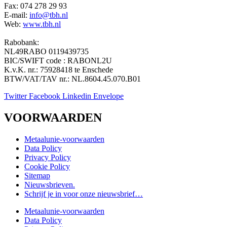
Fax: 074 278 29 93
E-mail:
info@tbh.nl
Web:
www.tbh.nl
Rabobank:
NL49RABO 0119439735
BIC/SWIFT code : RABONL2U
K.v.K. nr.: 75928418 te Enschede
BTW/VAT/TAV nr.: NL.8604.45.070.B01
Twitter
Facebook
Linkedin
Envelope
VOORWAARDEN
Metaalunie-voorwaarden
Data Policy
Privacy Policy
Cookie Policy
Sitemap
Nieuwsbrieven.
Schrijf je in voor onze nieuwsbrief…
Metaalunie-voorwaarden
Data Policy