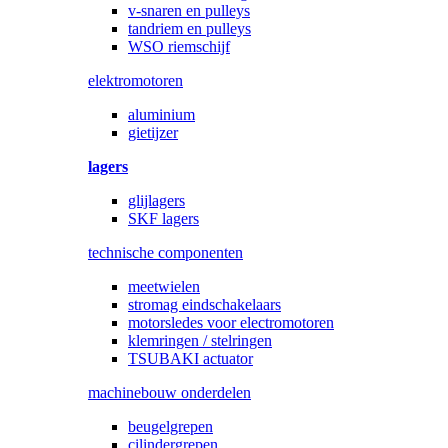
v-snaren en pulleys
tandriem en pulleys
WSO riemschijf
elektromotoren
aluminium
gietijzer
lagers
glijlagers
SKF lagers
technische componenten
meetwielen
stromag eindschakelaars
motorsledes voor electromotoren
klemringen / stelringen
TSUBAKI actuator
machinebouw onderdelen
beugelgrepen
cilindergrepen