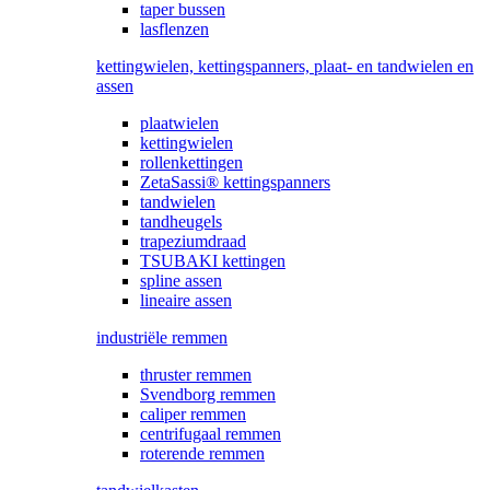
taper bussen
lasflenzen
kettingwielen, kettingspanners, plaat- en tandwielen en
assen
plaatwielen
kettingwielen
rollenkettingen
ZetaSassi® kettingspanners
tandwielen
tandheugels
trapeziumdraad
TSUBAKI kettingen
spline assen
lineaire assen
industriële remmen
thruster remmen
Svendborg remmen
caliper remmen
centrifugaal remmen
roterende remmen