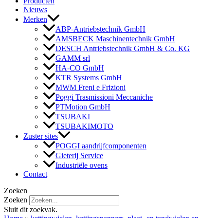
Producten
Nieuws
Merken
ABP-Antriebstechnik GmbH
AMSBECK Maschinentechnik GmbH
DESCH Antriebstechnik GmbH & Co. KG
GAMM srl
HA-CO GmbH
KTR Systems GmbH
MWM Freni e Frizioni
Poggi Trasmissioni Meccaniche
PTMotion GmbH
TSUBAKI
TSUBAKIMOTO
Zuster sites
POGGI aandrijfcomponenten
Gieterij Service
Industriële ovens
Contact
Zoeken
Zoeken
Sluit dit zoekvak.