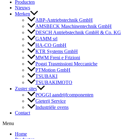
Producten
Nieuws
Merken
ABP-Antriebstechnik GmbH
AMSBECK Maschinentechnik GmbH
DESCH Antriebstechnik GmbH & Co. KG
GAMM srl
HA-CO GmbH
KTR Systems GmbH
MWM Freni e Frizioni
Poggi Trasmissioni Meccaniche
PTMotion GmbH
TSUBAKI
TSUBAKIMOTO
Zuster sites
POGGI aandrijfcomponenten
Gieterij Service
Industriële ovens
Contact
Menu
Home