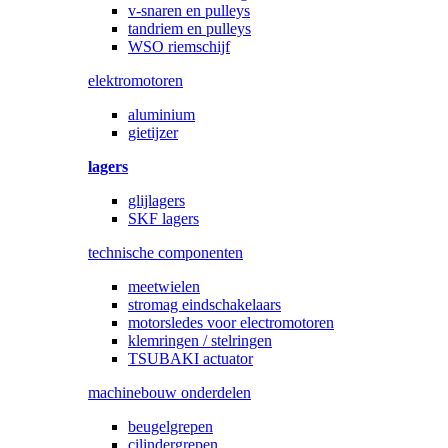
v-snaren en pulleys
tandriem en pulleys
WSO riemschijf
elektromotoren
aluminium
gietijzer
lagers
glijlagers
SKF lagers
technische componenten
meetwielen
stromag eindschakelaars
motorsledes voor electromotoren
klemringen / stelringen
TSUBAKI actuator
machinebouw onderdelen
beugelgrepen
cilindergrepen