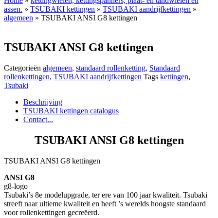
Home
»
kettingwielen, kettingspanners, plaat- en tandwielen en
assen.
»
TSUBAKI kettingen
»
TSUBAKI aandrijfkettingen
»
algemeen
» TSUBAKI ANSI G8 kettingen
TSUBAKI ANSI G8 kettingen
Categorieën
algemeen
,
standaard rollenketting
,
Standaard
rollenkettingen
,
TSUBAKI aandrijfkettingen
Tags
kettingen
,
Tsubaki
Beschrijving
TSUBAKI kettingen catalogus
Contact...
TSUBAKI ANSI G8 kettingen
TSUBAKI ANSI G8 kettingen
ANSI G8
g8-logo
Tsubaki’s 8e modelupgrade, ter ere van 100 jaar kwaliteit. Tsubaki
streeft naar ultieme kwaliteit en heeft ’s werelds hoogste standaard
voor rollenkettingen gecreëerd.