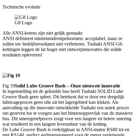
Technische evolutie
G8 Logo
Alle ANSI-ketens zijn niet gelijk gemaakt
ANSI definieert minimumdrempelnormen: acceptabel, maar ze
zullen uw bedrijfsresultaten niet verbeteren. Tsubaki ANSI G8-
kettingen leggen de lat hoger met ontwerpinnovaties die solide
resultaten opleveren!
Fig 19
Solid Lube Groove Bush – Onze nieuwste innovatie
In tegenstelling tot de gekrulde bus heeft Tsubaki SOLID Lube
Groove Bush geen spleet. Dit betekent dat er door een dergelijk
fabricageproces geen olie uit het lagergebied kan lekken. Als
aanvulling op die innovatie ontwikkelde Tsubaki een uniek proces
om groeven toe te voegen aan het binnenoppervlak van de massieve
bus. Dit smeergroefproces zorgt voor een langere en betere smering
wat resulteert in een langere levensduur van de ketting.
De Lube Groove Bush is verkrijgbaar in ANSI-maten RS80 tot en
met RS140, perfect gedimensioneerd voor de meest veeleisende