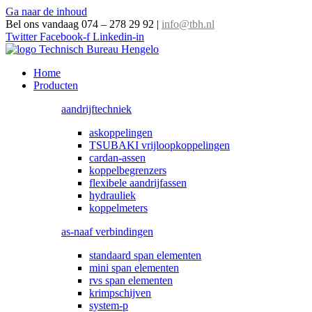
Ga naar de inhoud
Bel ons vandaag 074 – 278 29 92
|
info@tbh.nl
Twitter
Facebook-f
Linkedin-in
Home
Producten
aandrijftechniek
askoppelingen
TSUBAKI vrijloopkoppelingen
cardan-assen
koppelbegrenzers
flexibele aandrijfassen
hydrauliek
koppelmeters
as-naaf verbindingen
standaard span elementen
mini span elementen
rvs span elementen
krimpschijven
system-p