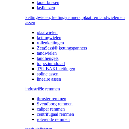
taper bussen
lasflenzen
kettingwielen, kettingspanners, plaat- en tandwielen en
assen
plaatwielen
kettingwielen
rollenkettingen
ZetaSassi® kettingspanners
tandwielen
tandheugels
trapeziumdraad
TSUBAKI kettingen
spline assen
lineaire assen
industriële remmen
thruster remmen
Svendborg remmen
caliper remmen
centrifugaal remmen
roterende remmen