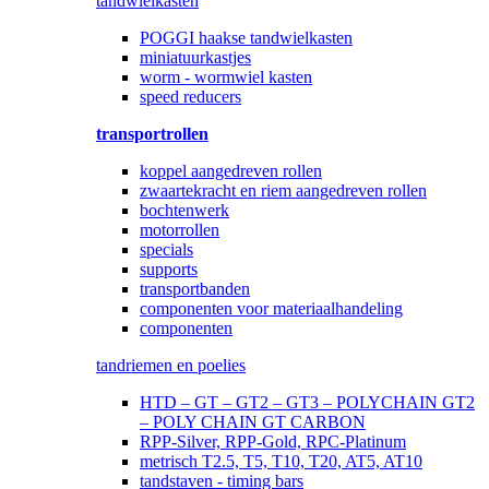
tandwielkasten
POGGI haakse tandwielkasten
miniatuurkastjes
worm - wormwiel kasten
speed reducers
transportrollen
koppel aangedreven rollen
zwaartekracht en riem aangedreven rollen
bochtenwerk
motorrollen
specials
supports
transportbanden
componenten voor materiaalhandeling
componenten
tandriemen en poelies
HTD – GT – GT2 – GT3 – POLYCHAIN GT2
– POLY CHAIN GT CARBON
RPP-Silver, RPP-Gold, RPC-Platinum
metrisch T2.5, T5, T10, T20, AT5, AT10
tandstaven - timing bars