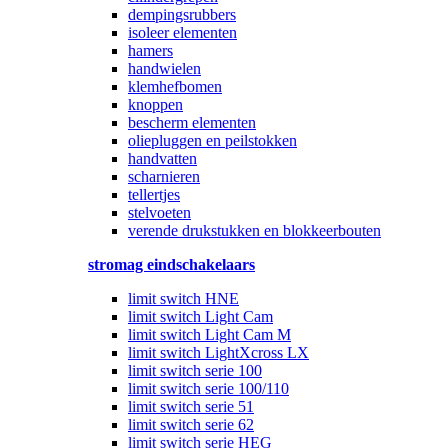
dempingsrubbers
isoleer elementen
hamers
handwielen
klemhefbomen
knoppen
bescherm elementen
oliepluggen en peilstokken
handvatten
scharnieren
tellertjes
stelvoeten
verende drukstukken en blokkeerbouten
stromag eindschakelaars
limit switch HNE
limit switch Light Cam
limit switch Light Cam M
limit switch LightXcross LX
limit switch serie 100
limit switch serie 100/110
limit switch serie 51
limit switch serie 62
limit switch serie HEG