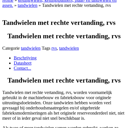
Home
»
kettingwielen, kettingspanners, plaat- en tandwielen en
assen.
»
tandwielen
» Tandwielen met rechte vertanding, rvs
Tandwielen met rechte vertanding, rvs
Tandwielen met rechte vertanding, rvs
Categorie
tandwielen
Tags
rvs
,
tandwielen
Beschrijving
Datasheet
Contact...
Tandwielen met rechte vertanding, rvs
Tandwielen met rechte vertanding, rvs, worden voornamelijk
gebruikt in de machinebouw en fabrieksbouw voor originele
uitrustingsdoeleinden. Onze tandwielen hebben worden veel
gevraagd bij onderhoudsmaatregelen en/of uitgebreide
fabrieksmoderniseringen als het originele reserveonderdeel niet, niet
meer of in ieder geval niet snel beschikbaar is.
Als twee of meer tandwielen samen worden gebruikt, werken ze