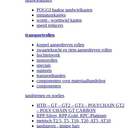
tandwielkasten
POGGI haakse tandwielkasten
miniatuurkastjes
worm - wormwiel kasten
speed reducers
transportrollen
koppel aangedreven rollen
zwaartekracht en riem aangedreven rollen
bochtenwerk
motorrollen
specials
supports
transportbanden
componenten voor materiaalhandeling
componenten
tandriemen en poelies
HTD – GT – GT2 – GT3 – POLYCHAIN GT2
– POLY CHAIN GT CARBON
RPP-Silver, RPP-Gold, RPC-Platinum
metrisch T2.5, T5, T10, T20, AT5, AT10
tandstaven - timing bars