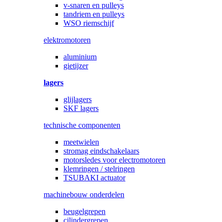
v-snaren en pulleys
tandriem en pulleys
WSO riemschijf
elektromotoren
aluminium
gietijzer
lagers
glijlagers
SKF lagers
technische componenten
meetwielen
stromag eindschakelaars
motorsledes voor electromotoren
klemringen / stelringen
TSUBAKI actuator
machinebouw onderdelen
beugelgrepen
cilindergrepen