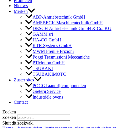
Producten
Nieuws
Merken
ABP-Antriebstechnik GmbH
AMSBECK Maschinentechnik GmbH
DESCH Antriebstechnik GmbH & Co. KG
GAMM srl
HA-CO GmbH
KTR Systems GmbH
MWM Freni e Frizioni
Poggi Trasmissioni Meccaniche
PTMotion GmbH
TSUBAKI
TSUBAKIMOTO
Zuster sites
POGGI aandrijfcomponenten
Gieterij Service
Industriële ovens
Contact
Zoeken
Zoeken
Sluit dit zoekvak.