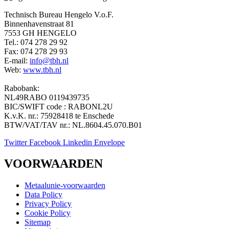
Technisch Bureau Hengelo V.o.F.
Binnenhavenstraat 81
7553 GH HENGELO
Tel.: 074 278 29 92
Fax: 074 278 29 93
E-mail:
info@tbh.nl
Web:
www.tbh.nl
Rabobank:
NL49RABO 0119439735
BIC/SWIFT code : RABONL2U
K.v.K. nr.: 75928418 te Enschede
BTW/VAT/TAV nr.: NL.8604.45.070.B01
Twitter
Facebook
Linkedin
Envelope
VOORWAARDEN
Metaalunie-voorwaarden
Data Policy
Privacy Policy
Cookie Policy
Sitemap