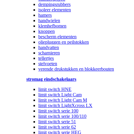
dempingsrubbers
isoleer elementen
hamers
handwielen
klemhefbomen
knoppen
bescherm elementen
oliepluggen en peilstokken
handvatten
scharnieren
tellertjes
stelvoeten
verende drukstukken en blokkeerbouten
stromag eindschakelaars
limit switch HNE
limit switch Light Cam
limit switch Light Cam M
limit switch LightXcross LX
limit switch serie 100
limit switch serie 100/110
limit switch serie 51
limit switch serie 62
limit switch serie HEG