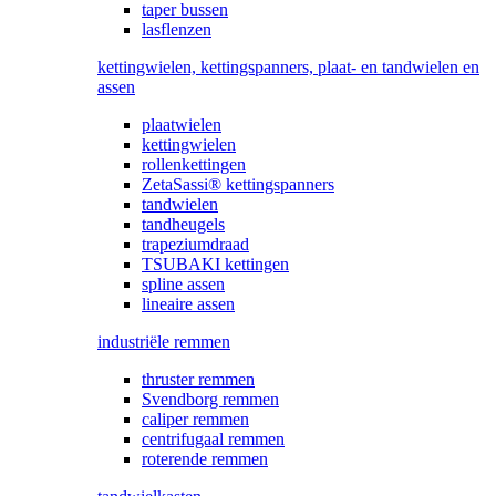
taper bussen
lasflenzen
kettingwielen, kettingspanners, plaat- en tandwielen en
assen
plaatwielen
kettingwielen
rollenkettingen
ZetaSassi® kettingspanners
tandwielen
tandheugels
trapeziumdraad
TSUBAKI kettingen
spline assen
lineaire assen
industriële remmen
thruster remmen
Svendborg remmen
caliper remmen
centrifugaal remmen
roterende remmen