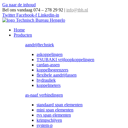
Ga naar de inhoud
Bel ons vandaag 074 – 278 29 92
|
info@tbh.nl
Twitter
Facebook-f
Linkedin-in
Home
Producten
aandrijftechniek
askoppelingen
TSUBAKI vrijloopkoppelingen
cardan-assen
koppelbegrenzers
flexibele aandrijfassen
hydrauliek
koppelmeters
as-naaf verbindingen
standaard span elementen
mini span elementen
rvs span elementen
krimpschijven
system-p