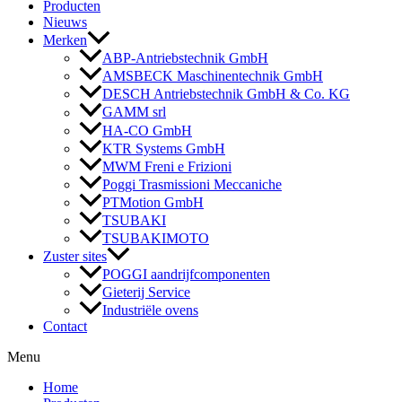
Producten
Nieuws
Merken
ABP-Antriebstechnik GmbH
AMSBECK Maschinentechnik GmbH
DESCH Antriebstechnik GmbH & Co. KG
GAMM srl
HA-CO GmbH
KTR Systems GmbH
MWM Freni e Frizioni
Poggi Trasmissioni Meccaniche
PTMotion GmbH
TSUBAKI
TSUBAKIMOTO
Zuster sites
POGGI aandrijfcomponenten
Gieterij Service
Industriële ovens
Contact
Menu
Home