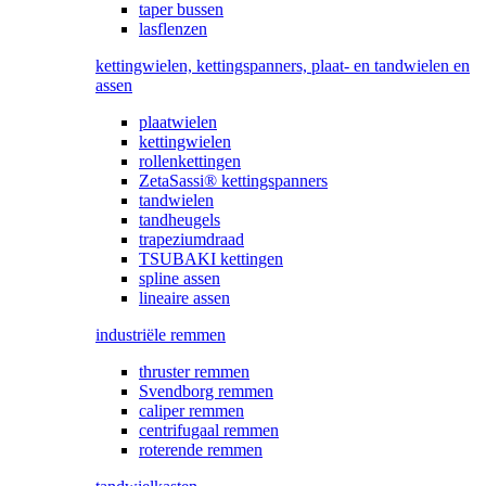
taper bussen
lasflenzen
kettingwielen, kettingspanners, plaat- en tandwielen en
assen
plaatwielen
kettingwielen
rollenkettingen
ZetaSassi® kettingspanners
tandwielen
tandheugels
trapeziumdraad
TSUBAKI kettingen
spline assen
lineaire assen
industriële remmen
thruster remmen
Svendborg remmen
caliper remmen
centrifugaal remmen
roterende remmen