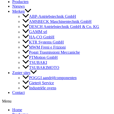
Producten
Nieuws
Merken
ABP-Antriebstechnik GmbH
AMSBECK Maschinentechnik GmbH
DESCH Antriebstechnik GmbH & Co. KG
GAMM srl
HA-CO GmbH
KTR Systems GmbH
MWM Freni e Frizioni
Poggi Trasmissioni Meccaniche
PTMotion GmbH
TSUBAKI
TSUBAKIMOTO
Zuster sites
POGGI aandrijfcomponenten
Gieterij Service
Industriële ovens
Contact
Menu
Home