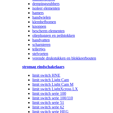
dempingsrubbers
isoleer elementen
hamers
handwielen
klemhefbomen
knoppen
bescherm elementen
oliepluggen en peilstokken
handvatten
scharnieren
tellertjes
stelvoeten
verende drukstukken en blokkeerbouten
stromag eindschakelaars
limit switch HNE
limit switch Light Cam
limit switch Light Cam M
limit switch LightXcross LX
limit switch serie 100
limit switch serie 100/110
limit switch serie 51
limit switch serie 62
limit switch serie HEG