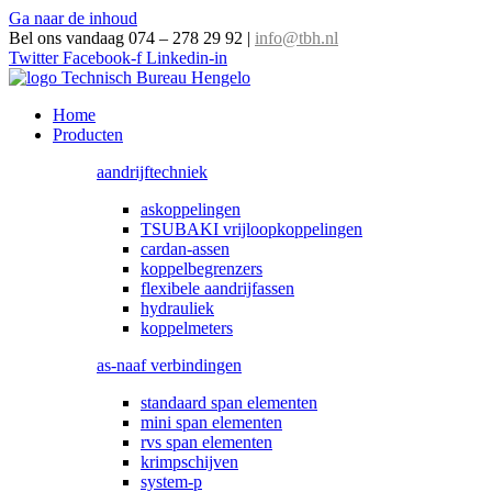
Ga naar de inhoud
Bel ons vandaag 074 – 278 29 92
|
info@tbh.nl
Twitter
Facebook-f
Linkedin-in
Home
Producten
aandrijftechniek
askoppelingen
TSUBAKI vrijloopkoppelingen
cardan-assen
koppelbegrenzers
flexibele aandrijfassen
hydrauliek
koppelmeters
as-naaf verbindingen
standaard span elementen
mini span elementen
rvs span elementen
krimpschijven
system-p