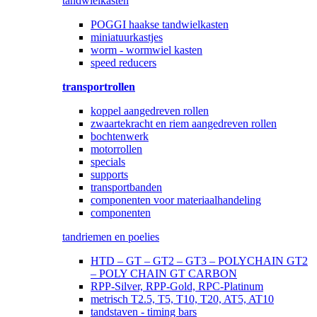
tandwielkasten
POGGI haakse tandwielkasten
miniatuurkastjes
worm - wormwiel kasten
speed reducers
transportrollen
koppel aangedreven rollen
zwaartekracht en riem aangedreven rollen
bochtenwerk
motorrollen
specials
supports
transportbanden
componenten voor materiaalhandeling
componenten
tandriemen en poelies
HTD – GT – GT2 – GT3 – POLYCHAIN GT2
– POLY CHAIN GT CARBON
RPP-Silver, RPP-Gold, RPC-Platinum
metrisch T2.5, T5, T10, T20, AT5, AT10
tandstaven - timing bars