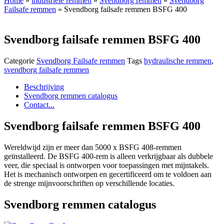
Home
»
industriële remmen
»
Svendborg remmen
»
Svendborg
Failsafe remmen
» Svendborg failsafe remmen BSFG 400
Svendborg failsafe remmen BSFG 400
Categorie
Svendborg Failsafe remmen
Tags
hydraulische remmen
,
svendborg failsafe remmen
Beschrijving
Svendborg remmen catalogus
Contact...
Svendborg failsafe remmen BSFG 400
Wereldwijd zijn er meer dan 5000 x BSFG 408-remmen
geïnstalleerd. De BSFG 400-rem is alleen verkrijgbaar als dubbele
veer, die speciaal is ontworpen voor toepassingen met mijntakels.
Het is mechanisch ontworpen en gecertificeerd om te voldoen aan
de strenge mijnvoorschriften op verschillende locaties.
Svendborg remmen catalogus