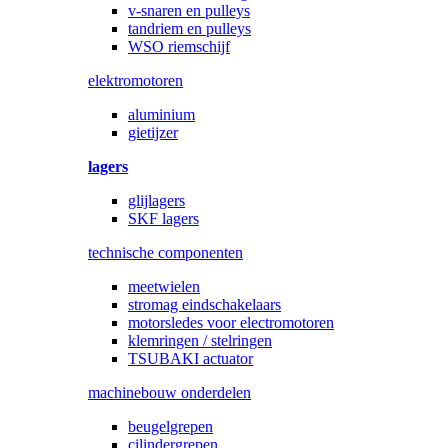
v-snaren en pulleys
tandriem en pulleys
WSO riemschijf
elektromotoren
aluminium
gietijzer
lagers
glijlagers
SKF lagers
technische componenten
meetwielen
stromag eindschakelaars
motorsledes voor electromotoren
klemringen / stelringen
TSUBAKI actuator
machinebouw onderdelen
beugelgrepen
cilindergrepen