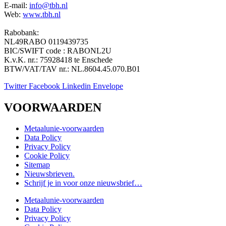
E-mail:
info@tbh.nl
Web:
www.tbh.nl
Rabobank:
NL49RABO 0119439735
BIC/SWIFT code : RABONL2U
K.v.K. nr.: 75928418 te Enschede
BTW/VAT/TAV nr.: NL.8604.45.070.B01
Twitter
Facebook
Linkedin
Envelope
VOORWAARDEN
Metaalunie-voorwaarden
Data Policy
Privacy Policy
Cookie Policy
Sitemap
Nieuwsbrieven.
Schrijf je in voor onze nieuwsbrief…
Metaalunie-voorwaarden
Data Policy
Privacy Policy