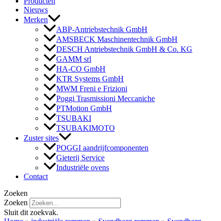
Producten
Nieuws
Merken
ABP-Antriebstechnik GmbH
AMSBECK Maschinentechnik GmbH
DESCH Antriebstechnik GmbH & Co. KG
GAMM srl
HA-CO GmbH
KTR Systems GmbH
MWM Freni e Frizioni
Poggi Trasmissioni Meccaniche
PTMotion GmbH
TSUBAKI
TSUBAKIMOTO
Zuster sites
POGGI aandrijfcomponenten
Gieterij Service
Industriële ovens
Contact
Zoeken
Zoeken
Sluit dit zoekvak.