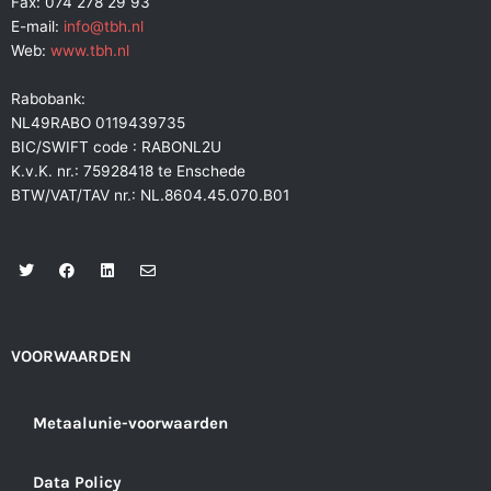
Fax: 074 278 29 93
E-mail:
info@tbh.nl
Web:
www.tbh.nl
Rabobank:
NL49RABO 0119439735
BIC/SWIFT code : RABONL2U
K.v.K. nr.: 75928418 te Enschede
BTW/VAT/TAV nr.: NL.8604.45.070.B01
T
F
L
E
w
a
i
n
i
c
n
v
t
e
k
e
t
b
e
l
e
o
d
o
r
o
i
p
VOORWAARDEN
k
n
e
Metaalunie-voorwaarden
Data Policy