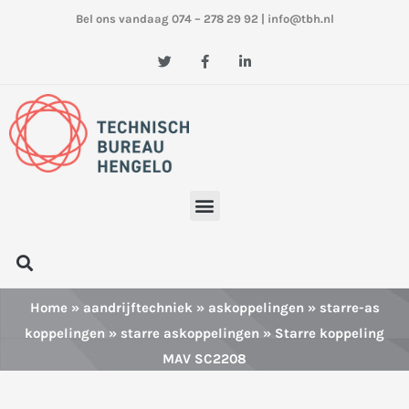
Ga
Bel ons vandaag 074 – 278 29 92
|
info@tbh.nl
naar
de
T
F
L
w
a
i
inhoud
i
c
n
t
e
k
t
b
e
e
o
d
r
o
i
k
n
-
-
f
i
n
Menu
Zoeken
Home
»
aandrijftechniek
»
askoppelingen
»
starre-as
koppelingen
»
starre askoppelingen
» Starre koppeling
MAV SC2208