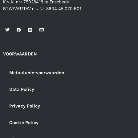
K.v.K. nr.: 75928418 te Enschede
BTW/VAT/TAV nr.: NL.8604.45.070.B01
T
F
L
E
w
a
i
n
i
c
n
v
t
e
k
e
t
b
e
l
e
o
d
o
r
o
i
p
VOORWAARDEN
k
n
e
Metaalunie-voorwaarden
Data Policy
Privacy Policy
Cookie Policy