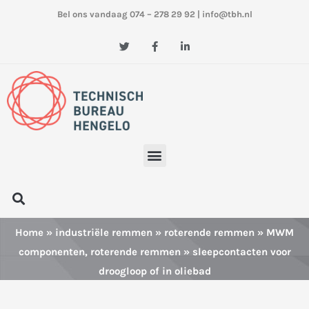
Ga
Bel ons vandaag 074 – 278 29 92
|
info@tbh.nl
naar
de
T
F
L
w
a
i
inhoud
i
c
n
t
e
k
t
b
e
e
o
d
r
o
i
k
n
-
-
f
i
n
Menu
Zoeken
Home
»
industriële remmen
»
roterende remmen
»
MWM
componenten, roterende remmen
» sleepcontacten voor
droogloop of in oliebad