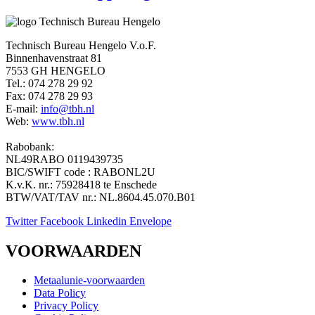
Technisch Bureau Hengelo V.o.F.
Binnenhavenstraat 81
7553 GH HENGELO
Tel.: 074 278 29 92
Fax: 074 278 29 93
E-mail:
info@tbh.nl
Web:
www.tbh.nl
Rabobank:
NL49RABO 0119439735
BIC/SWIFT code : RABONL2U
K.v.K. nr.: 75928418 te Enschede
BTW/VAT/TAV nr.: NL.8604.45.070.B01
Twitter
Facebook
Linkedin
Envelope
VOORWAARDEN
Metaalunie-voorwaarden
Data Policy
Privacy Policy