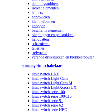
dempingsrubbers
isoleer elementen
hamers
handwielen
klemhefbomen
knoppen
bescherm elementen
oliepluggen en peilstokken
handvatten
scharnieren
tellertjes
stelvoeten
verende drukstukken en blokkeerbouten
stromag eindschakelaars
limit switch HNE
limit switch Light Cam
limit switch Light Cam M
limit switch LightXcross LX
limit switch serie 100
limit switch serie 100/110
limit switch serie 51
limit switch serie 62
limit switch serie HEG