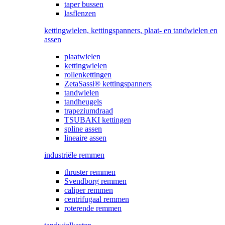
taper bussen
lasflenzen
kettingwielen, kettingspanners, plaat- en tandwielen en
assen
plaatwielen
kettingwielen
rollenkettingen
ZetaSassi® kettingspanners
tandwielen
tandheugels
trapeziumdraad
TSUBAKI kettingen
spline assen
lineaire assen
industriële remmen
thruster remmen
Svendborg remmen
caliper remmen
centrifugaal remmen
roterende remmen