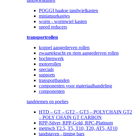
tandwielkasten
POGGI haakse tandwielkasten
miniatuurkastjes
worm - wormwiel kasten
speed reducers
transportrollen
koppel aangedreven rollen
zwaartekracht en riem aangedreven rollen
bochtenwerk
motorrollen
specials
supports
transportbanden
componenten voor materiaalhandeling
componenten
tandriemen en poelies
HTD – GT – GT2 – GT3 – POLYCHAIN GT2
– POLY CHAIN GT CARBON
RPP-Silver, RPP-Gold, RPC-Platinum
metrisch T2.5, T5, T10, T20, AT5, AT10
tandstaven - timing bars