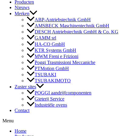
Producten
Nieuws
Merken
ABP-Antriebstechnik GmbH
AMSBECK Maschinentechnik GmbH
DESCH Antriebstechnik GmbH & Co. KG
GAMM srl
HA-CO GmbH
KTR Systems GmbH
MWM Freni e Frizioni
Poggi Trasmissioni Meccaniche
PTMotion GmbH
TSUBAKI
TSUBAKIMOTO
Zuster sites
POGGI aandrijfcomponenten
Gieterij Service
Industriële ovens
Contact
Menu
Home