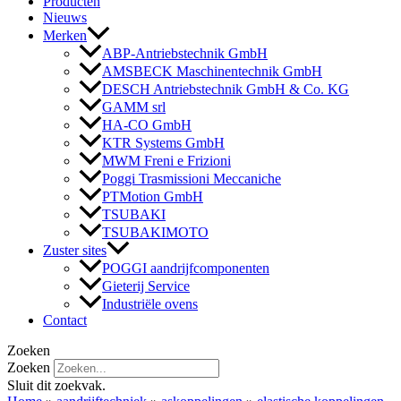
Producten
Nieuws
Merken
ABP-Antriebstechnik GmbH
AMSBECK Maschinentechnik GmbH
DESCH Antriebstechnik GmbH & Co. KG
GAMM srl
HA-CO GmbH
KTR Systems GmbH
MWM Freni e Frizioni
Poggi Trasmissioni Meccaniche
PTMotion GmbH
TSUBAKI
TSUBAKIMOTO
Zuster sites
POGGI aandrijfcomponenten
Gieterij Service
Industriële ovens
Contact
Zoeken
Zoeken
Sluit dit zoekvak.