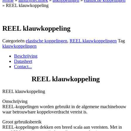
Home
»
aandrijftechniek
»
askoppelingen
»
elastische koppelingen
» REEL klauwkoppeling
REEL klauwkoppeling
Categorieën
elastische koppelingen
,
REEL klauwkoppelingen
Tag
klauwkoppelingen
Beschrijving
Datasheet
Contact...
REEL klauwkoppeling
REEL klauwkoppeling
Omschrijving
REEL-koppelingen worden gebruikt in de algemene machinebouw
waar betrouwbare koppeloverdracht vereist is.
Groot gebruiksbereik
REEL-koppelingen dekken een breed scala aan vereisten. Met in