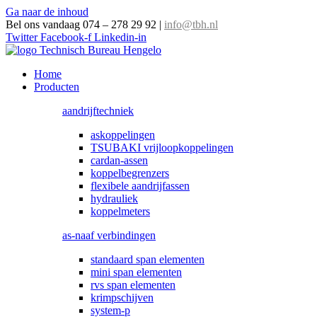
Ga naar de inhoud
Bel ons vandaag 074 – 278 29 92
|
info@tbh.nl
Twitter
Facebook-f
Linkedin-in
Home
Producten
aandrijftechniek
askoppelingen
TSUBAKI vrijloopkoppelingen
cardan-assen
koppelbegrenzers
flexibele aandrijfassen
hydrauliek
koppelmeters
as-naaf verbindingen
standaard span elementen
mini span elementen
rvs span elementen
krimpschijven
system-p