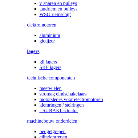
v-snaren en pulleys
tandriem en pulleys
WSO riemschijf
elektromotoren
aluminium
gietijzer
lagers
glijlagers
SKF lagers
technische componenten
meetwielen
stromag eindschakelaars
motorsledes voor electromotoren
klemringen / stelringen
TSUBAKI actuator
machinebouw onderdelen
beugelgrepen
cilindergrepen