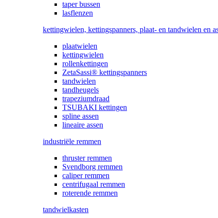
taper bussen
lasflenzen
kettingwielen, kettingspanners, plaat- en tandwielen en a
plaatwielen
kettingwielen
rollenkettingen
ZetaSassi® kettingspanners
tandwielen
tandheugels
trapeziumdraad
TSUBAKI kettingen
spline assen
lineaire assen
industriële remmen
thruster remmen
Svendborg remmen
caliper remmen
centrifugaal remmen
roterende remmen
tandwielkasten