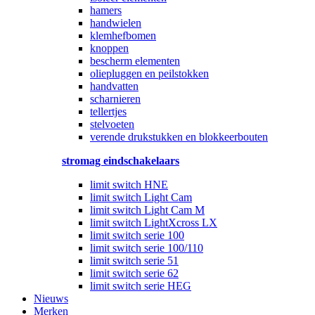
hamers
handwielen
klemhefbomen
knoppen
bescherm elementen
oliepluggen en peilstokken
handvatten
scharnieren
tellertjes
stelvoeten
verende drukstukken en blokkeerbouten
stromag eindschakelaars
limit switch HNE
limit switch Light Cam
limit switch Light Cam M
limit switch LightXcross LX
limit switch serie 100
limit switch serie 100/110
limit switch serie 51
limit switch serie 62
limit switch serie HEG
Nieuws
Merken