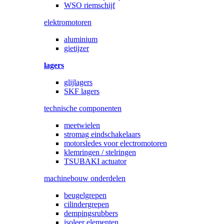
WSO riemschijf
elektromotoren
aluminium
gietijzer
lagers
glijlagers
SKF lagers
technische componenten
meetwielen
stromag eindschakelaars
motorsledes voor electromotoren
klemringen / stelringen
TSUBAKI actuator
machinebouw onderdelen
beugelgrepen
cilindergrepen
dempingsrubbers
isoleer elementen