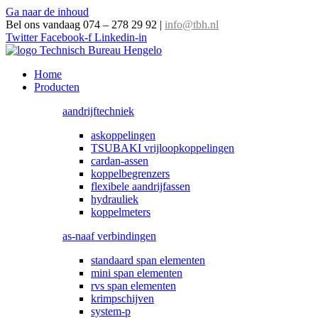
Ga naar de inhoud
Bel ons vandaag 074 – 278 29 92
|
info@tbh.nl
Twitter
Facebook-f
Linkedin-in
Home
Producten
aandrijftechniek
askoppelingen
TSUBAKI vrijloopkoppelingen
cardan-assen
koppelbegrenzers
flexibele aandrijfassen
hydrauliek
koppelmeters
as-naaf verbindingen
standaard span elementen
mini span elementen
rvs span elementen
krimpschijven
system-p