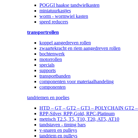
POGGI haakse tandwielkasten
miniatuurkastjes
worm - wormwiel kasten
speed reducers
transportrollen
koppel aangedreven rollen
zwaartekracht en riem aangedreven rollen
bochtenwerk
motorrollen
specials
supports
transportbanden
componenten voor materiaalhandeling
componenten
tandriemen en poelies
HTD – GT – GT2 – GT3 – POLYCHAIN GT2
RPP-Silver, RPP-Gold, RPC-Platinum
metrisch T2.5, T5, T10, T20, AT5, AT10
tandstaven - timing bars
v-snaren en pulleys
tandriem en pulleys