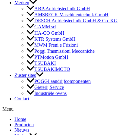
Merken
ABP-Antriebstechnik GmbH
AMSBECK Maschinentechnik GmbH
DESCH Antriebstechnik GmbH & Co. KG
GAMM srl
HA-CO GmbH
KTR Systems GmbH
MWM Freni e Frizioni
Poggi Trasmissioni Meccaniche
PTMotion GmbH
TSUBAKI
TSUBAKIMOTO
Zuster sites
POGGI aandrijfcomponenten
Gieterij Service
Industriële ovens
Contact
Menu
Home
Producten
Nieuws