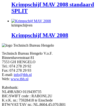
Krimpschijf MAV 2008 standaard
SPLIT
krimpschijven
Krimpschijf MAV 2008
Technisch Bureau Hengelo V.o.F.
Binnenhavenstraat 81
7553 GH HENGELO
Tel.: 074 278 29 92
Fax: 074 278 29 93
E-mail:
info@tbh.nl
Web:
www.tbh.nl
Rabobank:
NL49RABO 0119439735
BIC/SWIFT code : RABONL2U
K.v.K. nr.: 75928418 te Enschede
BTW/VAT/TAV nr.: NL.8604.45.070.B01