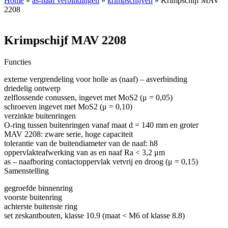
Home
»
as-naaf verbindingen
»
krimpschijven
» Krimpschijf MAV
2208
Krimpschijf MAV 2208
Functies
externe vergrendeling voor holle as (naaf) – asverbinding
driedelig ontwerp
zelflossende conussen, ingevet met MoS2 (μ = 0,05)
schroeven ingevet met MoS2 (μ = 0,10)
verzinkte buitenringen
O-ring tussen buitenringen vanaf maat d = 140 mm en groter
MAV 2208: zware serie, hoge capaciteit
tolerantie van de buitendiameter van de naaf: h8
oppervlakteafwerking van as en naaf Ra < 3,2 μm
as – naafboring contactoppervlak vetvrij en droog (μ = 0,15)
Samenstelling
gegroefde binnenring
voorste buitenring
achterste buitenste ring
set zeskantbouten, klasse 10.9 (maat < M6 of klasse 8.8)