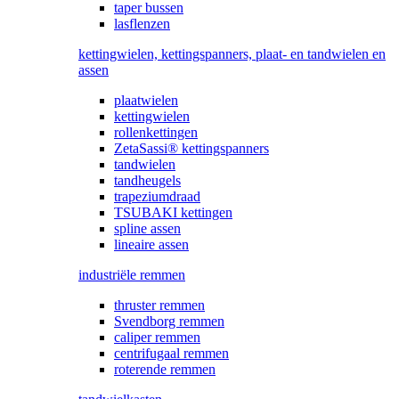
taper bussen
lasflenzen
kettingwielen, kettingspanners, plaat- en tandwielen en
assen
plaatwielen
kettingwielen
rollenkettingen
ZetaSassi® kettingspanners
tandwielen
tandheugels
trapeziumdraad
TSUBAKI kettingen
spline assen
lineaire assen
industriële remmen
thruster remmen
Svendborg remmen
caliper remmen
centrifugaal remmen
roterende remmen