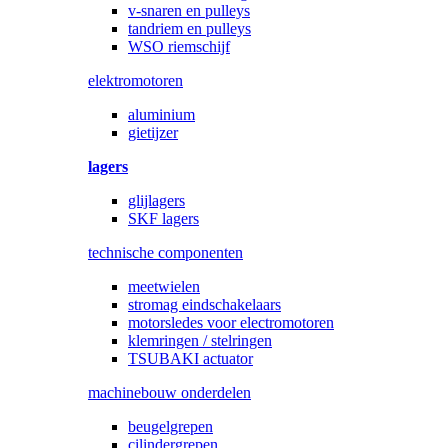
v-snaren en pulleys
tandriem en pulleys
WSO riemschijf
elektromotoren
aluminium
gietijzer
lagers
glijlagers
SKF lagers
technische componenten
meetwielen
stromag eindschakelaars
motorsledes voor electromotoren
klemringen / stelringen
TSUBAKI actuator
machinebouw onderdelen
beugelgrepen
cilindergrepen