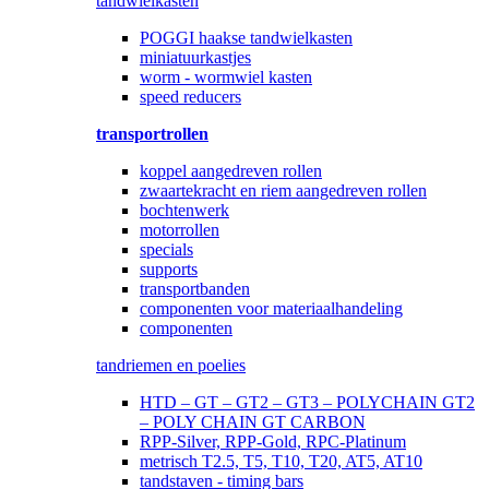
tandwielkasten
POGGI haakse tandwielkasten
miniatuurkastjes
worm - wormwiel kasten
speed reducers
transportrollen
koppel aangedreven rollen
zwaartekracht en riem aangedreven rollen
bochtenwerk
motorrollen
specials
supports
transportbanden
componenten voor materiaalhandeling
componenten
tandriemen en poelies
HTD – GT – GT2 – GT3 – POLYCHAIN GT2
– POLY CHAIN GT CARBON
RPP-Silver, RPP-Gold, RPC-Platinum
metrisch T2.5, T5, T10, T20, AT5, AT10
tandstaven - timing bars