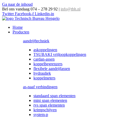
Ga naar de inhoud
Bel ons vandaag 074 – 278 29 92
|
info@tbh.nl
Twitter
Facebook-f
Linkedin-in
Home
Producten
aandrijftechniek
askoppelingen
TSUBAKI vrijloopkoppelingen
cardan-assen
koppelbegrenzers
flexibele aandrijfassen
hydrauliek
koppelmeters
as-naaf verbindingen
standaard span elementen
mini span elementen
rvs span elementen
krimpschijven
system-p