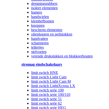
dempingsrubbers
isoleer elementen
hamers
handwielen
klemhefbomen
knoppen
bescherm elementen
oliepluggen en peilstokken
handvatten
scharnieren
tellertjes
stelvoeten
verende drukstukken en blokkeerbouten
stromag eindschakelaars
limit switch HNE
limit switch Light Cam
limit switch Light Cam M
limit switch LightXcross LX
limit switch serie 100
limit switch serie 100/110
limit switch serie 51
limit switch serie 62
limit switch serie HEG