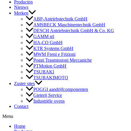
Producten
Nieuws
Merken
ABP-Antriebstechnik GmbH
AMSBECK Maschinentechnik GmbH
DESCH Antriebstechnik GmbH & Co. KG
GAMM srl
HA-CO GmbH
KTR Systems GmbH
MWM Freni e Frizioni
Poggi Trasmissioni Meccaniche
PTMotion GmbH
TSUBAKI
TSUBAKIMOTO
Zuster sites
POGGI aandrijfcomponenten
Gieterij Service
Industriële ovens
Contact
Menu
Home