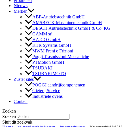
Producten
Nieuws
Merken
ABP-Antriebstechnik GmbH
AMSBECK Maschinentechnik GmbH
DESCH Antriebstechnik GmbH & Co. KG
GAMM srl
HA-CO GmbH
KTR Systems GmbH
MWM Freni e Frizioni
Poggi Trasmissioni Meccaniche
PTMotion GmbH
TSUBAKI
TSUBAKIMOTO
Zuster sites
POGGI aandrijfcomponenten
Gieterij Service
Industriële ovens
Contact
Zoeken
Zoeken
Sluit dit zoekvak.