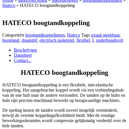
Home
»
aandrijftechniek
»
askoppelingen
»
boogtandkoppelingen
»
Hateco
» HATECO boogtandkoppeling
HATECO boogtandkoppeling
Categorieën
boogtandkoppelingen
,
Hateco
Tags
axiaal steekbaar
,
boogtand
,
draaistijf
,
electrisch isolerend
,
flexibel
,
I
,
onderhoudsvrij
Beschrijving
Datasheet
Contact...
HATECO boogtandkoppeling
HATECO boogtandkoppeling is een flexibele, niet-elastische
koppeling. Het aangebrachte koppel wordt via een verbindingshuls
van de ene hub naar de andere verzonden. De tanden op de hubs en
huls zijn precisie-machinaal bewerkt op hoogwaardige machines.
De speling tussen de tanden wordt zoveel mogelijk verminderd,
terwijl de vereiste koppelingsflexibiliteit biedt. Met de ernstige
bewerkingsoleranties wordt compressie gelijkmatig verdeeld over de
hele tanden.