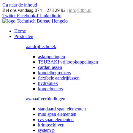
Ga naar de inhoud
Bel ons vandaag 074 – 278 29 92
|
info@tbh.nl
Twitter
Facebook-f
Linkedin-in
Home
Producten
aandrijftechniek
askoppelingen
TSUBAKI vrijloopkoppelingen
cardan-assen
koppelbegrenzers
flexibele aandrijfassen
hydrauliek
koppelmeters
as-naaf verbindingen
standaard span elementen
mini span elementen
rvs span elementen
krimpschijven
system-p