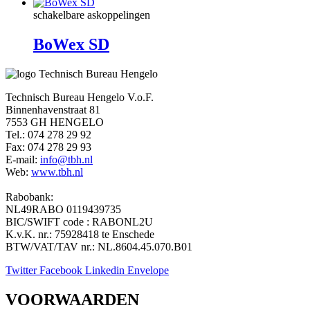
schakelbare askoppelingen
BoWex SD
Technisch Bureau Hengelo V.o.F.
Binnenhavenstraat 81
7553 GH HENGELO
Tel.: 074 278 29 92
Fax: 074 278 29 93
E-mail:
info@tbh.nl
Web:
www.tbh.nl
Rabobank:
NL49RABO 0119439735
BIC/SWIFT code : RABONL2U
K.v.K. nr.: 75928418 te Enschede
BTW/VAT/TAV nr.: NL.8604.45.070.B01
Twitter
Facebook
Linkedin
Envelope
VOORWAARDEN