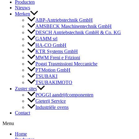
Producten
Nieuws
Merken
ABP-Antriebstechnik GmbH
AMSBECK Maschinentechnik GmbH
DESCH Antriebstechnik GmbH & Co. KG
GAMM srl
HA-CO GmbH
KTR Systems GmbH
MWM Freni e Frizioni
Poggi Trasmissioni Meccaniche
PTMotion GmbH
TSUBAKI
TSUBAKIMOTO
Zuster sites
POGGI aandrijfcomponenten
Gieterij Service
Industriële ovens
Contact
Menu
Home