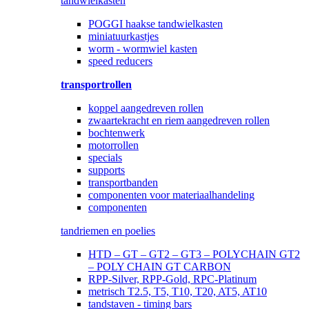
tandwielkasten
POGGI haakse tandwielkasten
miniatuurkastjes
worm - wormwiel kasten
speed reducers
transportrollen
koppel aangedreven rollen
zwaartekracht en riem aangedreven rollen
bochtenwerk
motorrollen
specials
supports
transportbanden
componenten voor materiaalhandeling
componenten
tandriemen en poelies
HTD – GT – GT2 – GT3 – POLYCHAIN GT2
– POLY CHAIN GT CARBON
RPP-Silver, RPP-Gold, RPC-Platinum
metrisch T2.5, T5, T10, T20, AT5, AT10
tandstaven - timing bars