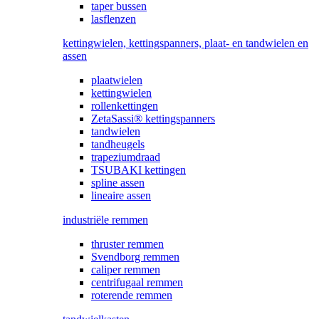
taper bussen
lasflenzen
kettingwielen, kettingspanners, plaat- en tandwielen en
assen
plaatwielen
kettingwielen
rollenkettingen
ZetaSassi® kettingspanners
tandwielen
tandheugels
trapeziumdraad
TSUBAKI kettingen
spline assen
lineaire assen
industriële remmen
thruster remmen
Svendborg remmen
caliper remmen
centrifugaal remmen
roterende remmen