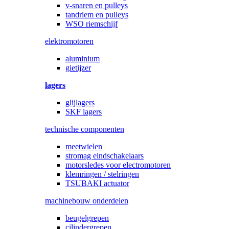
v-snaren en pulleys
tandriem en pulleys
WSO riemschijf
elektromotoren
aluminium
gietijzer
lagers
glijlagers
SKF lagers
technische componenten
meetwielen
stromag eindschakelaars
motorsledes voor electromotoren
klemringen / stelringen
TSUBAKI actuator
machinebouw onderdelen
beugelgrepen
cilindergrepen