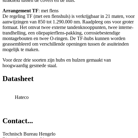
strakheid tussen de covers en de huls.
Arrangement TF
: met flens
De regeling TF (met een flenshuls) is verkrijgbaar in 21 maten, voor
aanwijzingen van 850 tot 1.290.000 nm. Raadpleeg ons voor groter
formaat. Het omvat twee externe tandenknooppunten, twee interne-
trandhelling, een oliepapierflens-pakking, corrosiebestendige
montagebouten en twee O-ringen. De TF-hubs kunnen worden
geassembleerd om verschillende openingen tussen de asuiteinden
mogelijk te maken.
Voor deze drie soorten zijn hubs en hulzen gemaakt van
hoogwaardig gesmede staal.
Datasheet
Hateco
Contact...
Technisch Bureau Hengelo