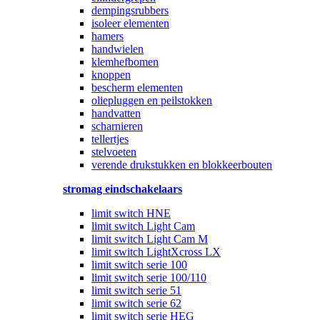
dempingsrubbers
isoleer elementen
hamers
handwielen
klemhefbomen
knoppen
bescherm elementen
oliepluggen en peilstokken
handvatten
scharnieren
tellertjes
stelvoeten
verende drukstukken en blokkeerbouten
stromag eindschakelaars
limit switch HNE
limit switch Light Cam
limit switch Light Cam M
limit switch LightXcross LX
limit switch serie 100
limit switch serie 100/110
limit switch serie 51
limit switch serie 62
limit switch serie HEG