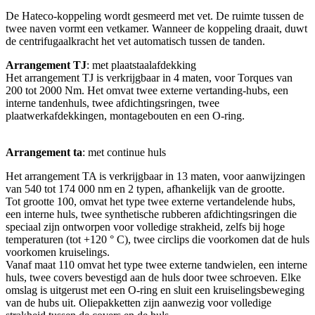
De Hateco-koppeling wordt gesmeerd met vet. De ruimte tussen de
twee naven vormt een vetkamer. Wanneer de koppeling draait, duwt
de centrifugaalkracht het vet automatisch tussen de tanden.
Arrangement TJ
: met plaatstaalafdekking
Het arrangement TJ is verkrijgbaar in 4 maten, voor Torques van
200 tot 2000 Nm. Het omvat twee externe vertanding-hubs, een
interne tandenhuls, twee afdichtingsringen, twee
plaatwerkafdekkingen, montagebouten en een O-ring.
Arrangement ta
: met continue huls
Het arrangement TA is verkrijgbaar in 13 maten, voor aanwijzingen
van 540 tot 174 000 nm en 2 typen, afhankelijk van de grootte.
Tot grootte 100, omvat het type twee externe vertandelende hubs,
een interne huls, twee synthetische rubberen afdichtingsringen die
speciaal zijn ontworpen voor volledige strakheid, zelfs bij hoge
temperaturen (tot +120 ° C), twee circlips die voorkomen dat de huls
voorkomen kruiselings.
Vanaf maat 110 omvat het type twee externe tandwielen, een interne
huls, twee covers bevestigd aan de huls door twee schroeven. Elke
omslag is uitgerust met een O-ring en sluit een kruiselingsbeweging
van de hubs uit. Oliepakketten zijn aanwezig voor volledige