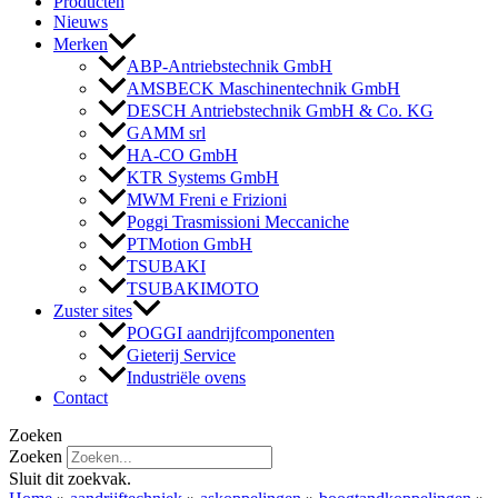
Producten
Nieuws
Merken
ABP-Antriebstechnik GmbH
AMSBECK Maschinentechnik GmbH
DESCH Antriebstechnik GmbH & Co. KG
GAMM srl
HA-CO GmbH
KTR Systems GmbH
MWM Freni e Frizioni
Poggi Trasmissioni Meccaniche
PTMotion GmbH
TSUBAKI
TSUBAKIMOTO
Zuster sites
POGGI aandrijfcomponenten
Gieterij Service
Industriële ovens
Contact
Zoeken
Zoeken
Sluit dit zoekvak.