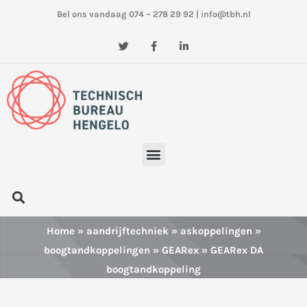
Ga
Bel ons vandaag 074 – 278 29 92
|
info@tbh.nl
naar
de
T
F
L
w
a
i
inhoud
i
c
n
t
e
k
t
b
e
e
o
d
r
o
i
k
n
-
-
f
i
n
Menu
Zoeken
Home
»
aandrijftechniek
»
askoppelingen
»
boogtandkoppelingen
»
GEARex
» GEARex DA
boogtandkoppeling