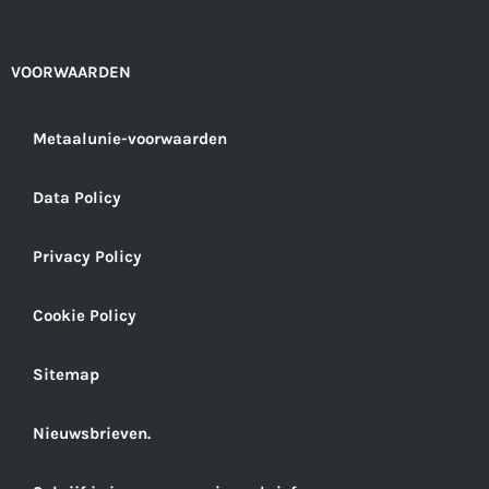
i
c
n
v
t
e
k
e
t
b
e
l
e
o
d
o
r
o
i
p
VOORWAARDEN
k
n
e
Metaalunie-voorwaarden
Data Policy
Privacy Policy
Cookie Policy
Sitemap
Nieuwsbrieven.