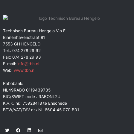
Technisch Bureau Hengelo V.o.F.
Binnenhavenstraat 81
7553 GH HENGELO
Tel.: 074 278 29 92
Fax: 074 278 29 93
E-mail:
info@tbh.nl
Web:
www.tbh.nl
Rabobank:
NL49RABO 0119439735
BIC/SWIFT code : RABONL2U
K.v.K. nr.: 75928418 te Enschede
BTW/VAT/TAV nr.: NL.8604.45.070.B01
T
F
L
E
w
a
i
n