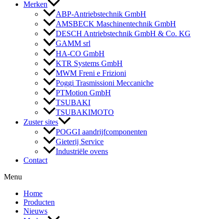
Merken
ABP-Antriebstechnik GmbH
AMSBECK Maschinentechnik GmbH
DESCH Antriebstechnik GmbH & Co. KG
GAMM srl
HA-CO GmbH
KTR Systems GmbH
MWM Freni e Frizioni
Poggi Trasmissioni Meccaniche
PTMotion GmbH
TSUBAKI
TSUBAKIMOTO
Zuster sites
POGGI aandrijfcomponenten
Gieterij Service
Industriële ovens
Contact
Menu
Home
Producten
Nieuws