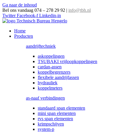
Ga naar de inhoud
Bel ons vandaag 074 – 278 29 92
|
info@tbh.nl
Twitter
Facebook-f
Linkedin-in
Home
Producten
aandrijftechniek
askoppelingen
TSUBAKI vrijloopkoppelingen
cardan-assen
koppelbegrenzers
flexibele aandrijfassen
hydrauliek
koppelmeters
as-naaf verbindingen
standaard span elementen
mini span elementen
rvs span elementen
krimpschijven
system-p