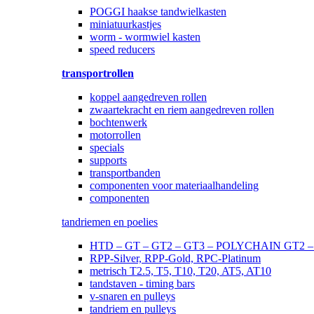
POGGI haakse tandwielkasten
miniatuurkastjes
worm - wormwiel kasten
speed reducers
transportrollen
koppel aangedreven rollen
zwaartekracht en riem aangedreven rollen
bochtenwerk
motorrollen
specials
supports
transportbanden
componenten voor materiaalhandeling
componenten
tandriemen en poelies
HTD – GT – GT2 – GT3 – POLYCHAIN GT2
RPP-Silver, RPP-Gold, RPC-Platinum
metrisch T2.5, T5, T10, T20, AT5, AT10
tandstaven - timing bars
v-snaren en pulleys
tandriem en pulleys