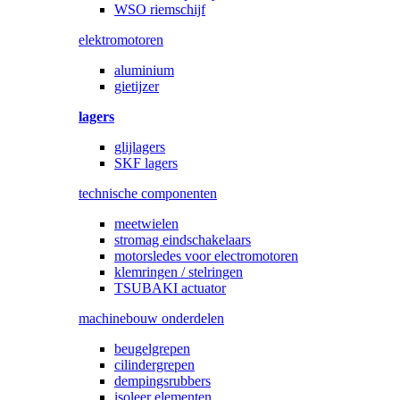
WSO riemschijf
elektromotoren
aluminium
gietijzer
lagers
glijlagers
SKF lagers
technische componenten
meetwielen
stromag eindschakelaars
motorsledes voor electromotoren
klemringen / stelringen
TSUBAKI actuator
machinebouw onderdelen
beugelgrepen
cilindergrepen
dempingsrubbers
isoleer elementen