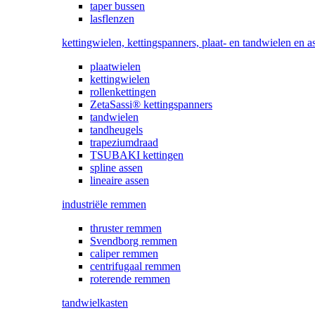
taper bussen
lasflenzen
kettingwielen, kettingspanners, plaat- en tandwielen en a
plaatwielen
kettingwielen
rollenkettingen
ZetaSassi® kettingspanners
tandwielen
tandheugels
trapeziumdraad
TSUBAKI kettingen
spline assen
lineaire assen
industriële remmen
thruster remmen
Svendborg remmen
caliper remmen
centrifugaal remmen
roterende remmen
tandwielkasten