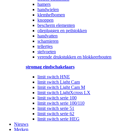
hamers
handwielen
klemhefbomen
knoppen
bescherm elementen
oliepluggen en peilstokken
handvatten
scharnieren
tellertjes
stelvoeten
verende drukstukken en blokkeerbouten
stromag eindschakelaars
limit switch HNE
limit switch Light Cam
limit switch Light Cam M
limit switch LightXcross LX
limit switch serie 100
limit switch serie 100/110
limit switch serie 51
limit switch serie 62
limit switch serie HEG
Nieuws
Merken