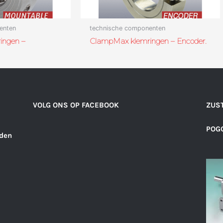
enten
technische componenten
ingen –
ClampMax klemringen – Encoder.
VOLG ONS OP FACEBOOK
ZUST
POGG
den