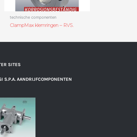
technische componenten
ClampMax klemringen – RVS.
ER SITES
I S.P.A. AANDRIJFCOMPONENTEN