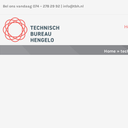
Ga
Bel ons vandaag 074 – 278 29 92
|
info@tbh.nl
naar
de
inhoud
H
Home
»
tec