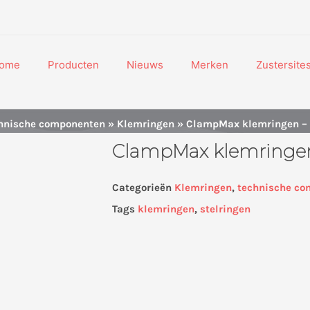
ome
Producten
Nieuws
Merken
Zustersite
hnische componenten
»
Klemringen
» ClampMax klemringen – 
ClampMax klemringen
Categorieën
Klemringen
,
technische c
Tags
klemringen
,
stelringen