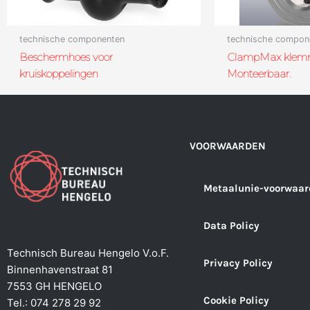
technische componenten
technische compon
Beschermhoes voor
ClampMax klemr
kruiskoppelingen
Monteerbaar.
VOORWAARDEN
Metaalunie-voorwaar
Data Policy
Technisch Bureau Hengelo V.o.F.
Privacy Policy
Binnenhavenstraat 81
7553 GH HENGELO
Cookie Policy
Tel.: 074 278 29 92